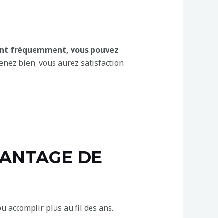
angent fréquemment, vous pouvez
enez bien, vous aurez satisfaction
VANTAGE DE
u accomplir plus au fil des ans.