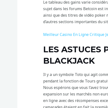
Le tableau des gains varie considér
sujet dans les forums Betcoin est i
ainsi que des titres de vidéo poker
d’autres sections importantes du sit
Meilleur Casino En Ligne Critique J
LES ASTUCES 
BLACKJACK
Il y a un symbole Toto qui agit co
pendant la fonction de Tours gratui
Nous espérons que vous l’avez trouvé 
expansion sur les marchés non euro
en ligne avec des récompenses excel
camarades étaient en fait la premi