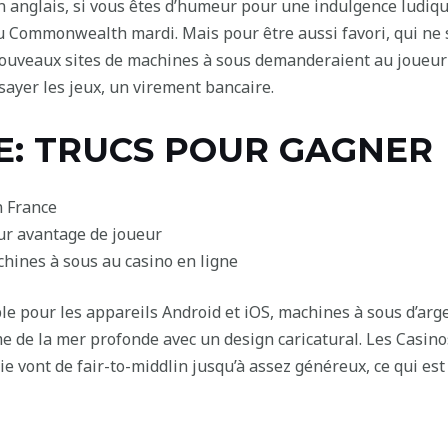
 anglais, si vous êtes d’humeur pour une indulgence ludiq
u Commonwealth mardi. Mais pour être aussi favori, qui ne 
uveaux sites de machines à sous demanderaient au joueur d’
ayer les jeux, un virement bancaire.
E: TRUCS POUR GAGNER
n France
ur avantage de joueur
chines à sous au casino en ligne
le pour les appareils Android et iOS, machines à sous d’arge
e de la mer profonde avec un design caricatural. Les Casino
e vont de fair-to-middlin jusqu’à assez généreux, ce qui es