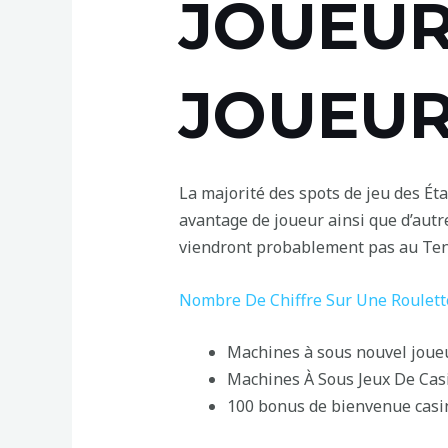
JOUEUR
JOUEU
La majorité des spots de jeu des Ét
avantage de joueur ainsi que d’autre
viendront probablement pas au Tenne
Nombre De Chiffre Sur Une Roulett
Machines à sous nouvel joue
Machines À Sous Jeux De Cas
100 bonus de bienvenue casi