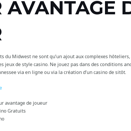
 AVANTAGE 
R
ats du Midwest ne sont qu’un ajout aux complexes hôteliers
s jeux de style casino. Ne jouez pas dans des conditions ano
ssee via en ligne ou via la création d’un casino de sitôt.
e
ur avantage de joueur
ino Gratuits
no