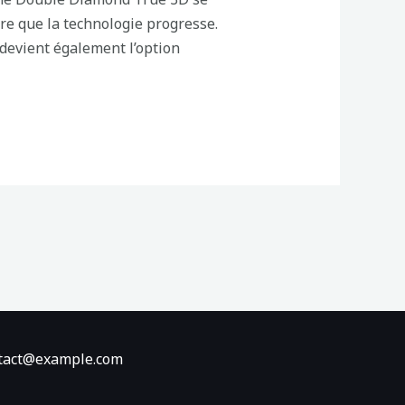
re que la technologie progresse.
 devient également l’option
ontact@example.com