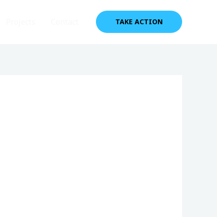
Projects
Contact
TAKE ACTION