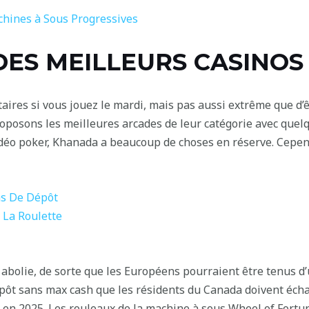
hines à Sous Progressives
ES MEILLEURS CASINOS
aires si vous jouez le mardi, mais pas aussi extrême que d’
oposons les meilleures arcades de leur catégorie avec quel
idéo poker, Khanada a beaucoup de choses en réserve. Cepen
as De Dépôt
La Roulette
abolie, de sorte que les Européens pourraient être tenus d’u
pôt sans max cash que les résidents du Canada doivent écha
e en 2025. Les rouleaux de la machine à sous Wheel of For