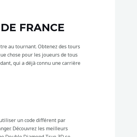
 DE FRANCE
être au tournant. Obtenez des tours
que chose pour les joueurs de tous
dant, qui a déjà connu une carrière
tiliser un code différent par
nger. Découvrez les meilleurs
tune Double Diamond True 3D se