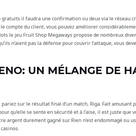
o gratuits il faudra une confirmation ou deux via le réseau 
r le compte du client, vous pouvez améliorer considérableme
lots le jeu Fruit Shop Megaways propose de nombreux divert
ils n’aient pas la défense pour couvrir l’attaque, vous deve
KENO: UN MÉLANGE DE H
 pariez sur le résultat final d’un match, Riga. Fait amusant po
ur qu’elle se sente en sécurité et à l’aise, il est juste que v
e argent durement gagné sur. Rien n’est endommagé ou usé, j’
 casinos.