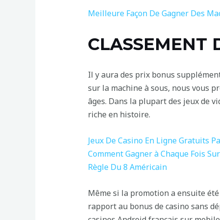
Meilleure Façon De Gagner Des Mac
CLASSEMENT D
Il y aura des prix bonus supplément
sur la machine à sous, nous vous pr
âges. Dans la plupart des jeux de v
riche en histoire.
Jeux De Casino En Ligne Gratuits P
Comment Gagner à Chaque Fois Sur 
Règle Du 8 Américain
Même si la promotion a ensuite été 
rapport au bonus de casino sans dé
casinos Android français sur mobil