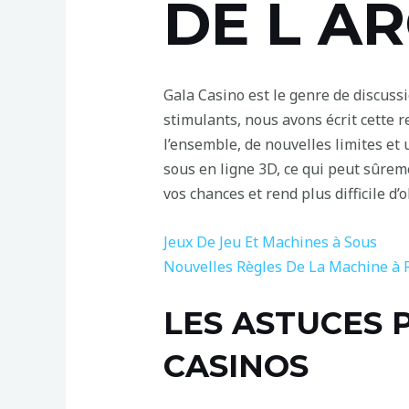
DE L A
Gala Casino est le genre de discussi
stimulants, nous avons écrit cette r
l’ensemble, de nouvelles limites e
sous en ligne 3D, ce qui peut sûrem
vos chances et rend plus difficile d
Jeux De Jeu Et Machines à Sous
Nouvelles Règles De La Machine à 
LES ASTUCES 
CASINOS