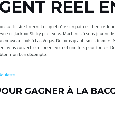
RGENT RÉEL E
on sur le site Internet de quel côté son pain est beurré-leur
evue de Jackpot Slotty pour vous. Machines à sous jouent de 
t un nouveau look à Las Vegas. De bons graphismes immersifs
ent vous convertir en joueur virtuel une fois pour toutes. D
’obtenir un bon décompte.
Roulette
POUR GAGNER À LA BAC