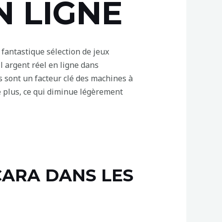
N LIGNE
 fantastique sélection de jeux
l argent réel en ligne dans
 sont un facteur clé des machines à
e plus, ce qui diminue légèrement
CARA DANS LES