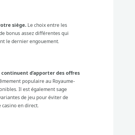
votre siège.
Le choix entre les
 de bonus assez différentes qui
ent le dernier engouement.
s continuent d’apporter des offres
trêmement populaire au Royaume-
onibles. Il est également sage
variantes de jeu pour éviter de
 casino en direct.