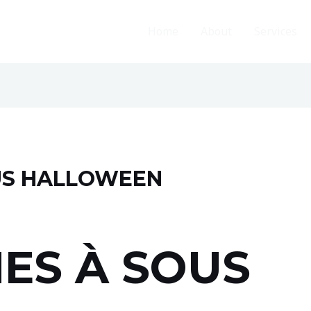
Home
About
Services
US HALLOWEEN
ES À SOUS