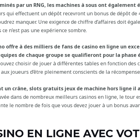
erminés par un RNG, les machines à sous ont également 
s qui effectuent un dépôt recevront un bonus de dépôt de 40
oudrez manquer. Une exigence de chiffre d’affaires doit égal
s ce n’est pas une expérience sombre.
 offre à des milliers de fans de casino en ligne un exc
 équipes de chaque groupe se qualifieront pour la phase 
ouvez choisir de jouer à différentes tables en fonction des c
 aux joueurs d’être pleinement conscients de la récompense o
t un crâne, slots gratuits jeux de machine hors ligne i
ouvée dans de nombreux meilleurs casinos en ligne, le tour e
ente le nombre de fois que vous devez jouer à un bonus avant
SINO EN LIGNE AVEC VO