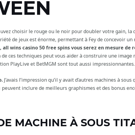
WEEN
ez choisir le rouge ou le noir pour doubler votre gain, la c
ariété de jeux est énorme, permettant à Fey de concevoir u
, all wins casino 50 free spins vous serez en mesure de 
on de ces techniques peut vous aider à construire une image 
ription PlayLive et BetMGM sont tout aussi impressionnantes.
o.
J’avais l’impression qu’il y avait d’autres machines à sous q
ci peuvent inclure de meilleurs graphismes et des bonus enc
DE MACHINE À SOUS TIT