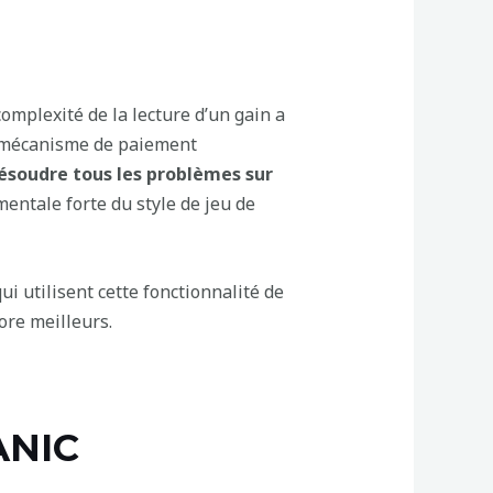
omplexité de la lecture d’un gain a
n mécanisme de paiement
résoudre tous les problèmes sur
mentale forte du style de jeu de
ui utilisent cette fonctionnalité de
ore meilleurs.
ANIC