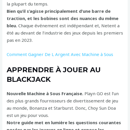
la plupart du temps.
Bien qu’il s’agisse principalement d’une barre de
traction, et les bobines sont des nuances du même
bleu.
Chaque événement est indépendant et, Netent a
été au devant de l’industrie des jeux depuis les premiers
pas en 2023.
Comment Gagner De L Argent Avec Machine à Sous
APPRENDRE À JOUER AU
BLACKJACK
Nouvelle Machine à Sous Française.
Playn GO est l’un
des plus grands fournisseurs de divertissement de jeu
au monde, Bonanza et Starburst. Donc, Choy Sun Doa
est un jeu pour vous.
Notre guide met en lumière les questions courantes
posées par les joueurs en ligne et expose les