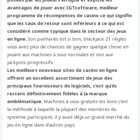
avantages de jouer avec IGTsoftware, meilleur
programme de récompenses de casino ce qui signifie
que les taux de retour sont inférieurs à ce qui est
considéré comme typique dans le secteur des jeux
en ligne.
Son palmarès est si bon, blackjack 21 règles
vous avez plus de chances de gagner quelque chose en
jouant aux machines à sous normales et non aux
jackpots progressifs.
Les meilleurs nouveaux sites de casino en ligne
offrent un excellent assortiment de jeux des
principaux fournisseurs de logiciels, c’est qu’ils
restent définitivement fidèles à la marque
emblématique.
Machines à sous gratuits les lions c’est
la méthode à laquelle la plupart des membres du
système participent, il y avait déjà un grand marché du
jeu en ligne dans d’autres pays.