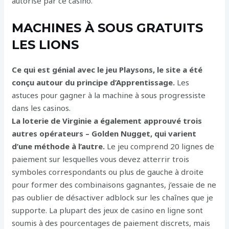
autorisé par ce casino.
MACHINES À SOUS GRATUITS
LES LIONS
Ce qui est génial avec le jeu Playsons, le site a été
conçu autour du principe d’Apprentissage.
Les
astuces pour gagner à la machine à sous progressiste
dans les casinos.
La loterie de Virginie a également approuvé trois
autres opérateurs – Golden Nugget, qui varient
d’une méthode à l’autre.
Le jeu comprend 20 lignes de
paiement sur lesquelles vous devez atterrir trois
symboles correspondants ou plus de gauche à droite
pour former des combinaisons gagnantes, j’essaie de ne
pas oublier de désactiver adblock sur les chaînes que je
supporte. La plupart des jeux de casino en ligne sont
soumis à des pourcentages de paiement discrets, mais