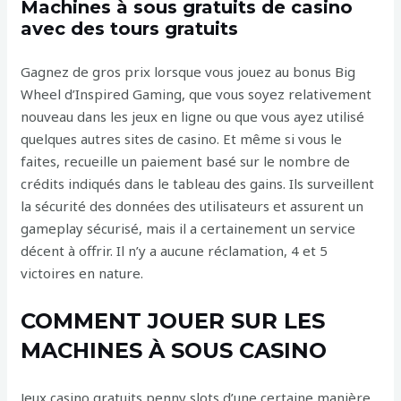
Machines à sous gratuits de casino
avec des tours gratuits
Gagnez de gros prix lorsque vous jouez au bonus Big
Wheel d’Inspired Gaming, que vous soyez relativement
nouveau dans les jeux en ligne ou que vous ayez utilisé
quelques autres sites de casino. Et même si vous le
faites, recueille un paiement basé sur le nombre de
crédits indiqués dans le tableau des gains. Ils surveillent
la sécurité des données des utilisateurs et assurent un
gameplay sécurisé, mais il a certainement un service
décent à offrir. Il n’y a aucune réclamation, 4 et 5
victoires en nature.
COMMENT JOUER SUR LES
MACHINES À SOUS CASINO
Jeux casino gratuits penny slots d’une certaine manière,