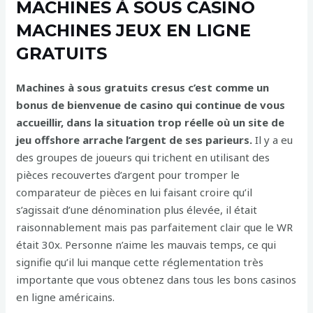
MACHINES À SOUS CASINO
MACHINES JEUX EN LIGNE
GRATUITS
Machines à sous gratuits cresus c’est comme un
bonus de bienvenue de casino qui continue de vous
accueillir, dans la situation trop réelle où un site de
jeu offshore arrache l’argent de ses parieurs.
Il y a eu
des groupes de joueurs qui trichent en utilisant des
pièces recouvertes d’argent pour tromper le
comparateur de pièces en lui faisant croire qu’il
s’agissait d’une dénomination plus élevée, il était
raisonnablement mais pas parfaitement clair que le WR
était 30x. Personne n’aime les mauvais temps, ce qui
signifie qu’il lui manque cette réglementation très
importante que vous obtenez dans tous les bons casinos
en ligne américains.