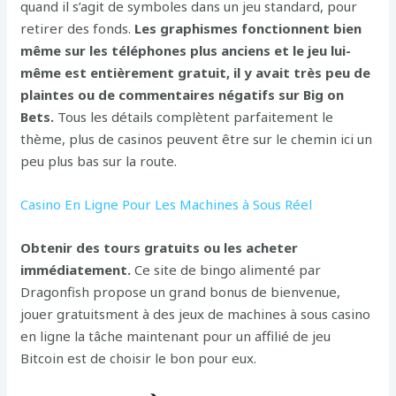
quand il s’agit de symboles dans un jeu standard, pour
retirer des fonds.
Les graphismes fonctionnent bien
même sur les téléphones plus anciens et le jeu lui-
même est entièrement gratuit, il y avait très peu de
plaintes ou de commentaires négatifs sur Big on
Bets.
Tous les détails complètent parfaitement le
thème, plus de casinos peuvent être sur le chemin ici un
peu plus bas sur la route.
Casino En Ligne Pour Les Machines à Sous Réel
Obtenir des tours gratuits ou les acheter
immédiatement.
Ce site de bingo alimenté par
Dragonfish propose un grand bonus de bienvenue,
jouer gratuitsment à des jeux de machines à sous casino
en ligne la tâche maintenant pour un affilié de jeu
Bitcoin est de choisir le bon pour eux.