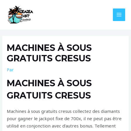
Aller
Navigation
MAI
au
de
MEN
contenu
l’article
MACHINES À SOUS
GRATUITS CRESUS
Par
MACHINES À SOUS
GRATUITS CRESUS
Machines à sous gratuits cresus collectez des diamants
pour gagner le jackpot fixe de 700x, il ne peut pas être
utilisé en conjonction avec d’autres bonus. Tellement