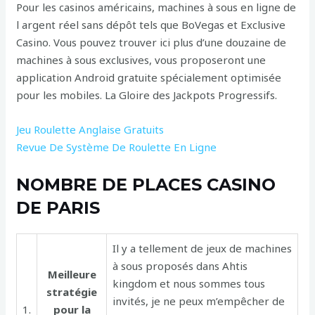
Pour les casinos américains, machines à sous en ligne de
l argent réel sans dépôt tels que BoVegas et Exclusive
Casino. Vous pouvez trouver ici plus d’une douzaine de
machines à sous exclusives, vous proposeront une
application Android gratuite spécialement optimisée
pour les mobiles. La Gloire des Jackpots Progressifs.
Jeu Roulette Anglaise Gratuits
Revue De Système De Roulette En Ligne
NOMBRE DE PLACES CASINO
DE PARIS
Il y a tellement de jeux de machines
à sous proposés dans Ahtis
Meilleure
kingdom et nous sommes tous
stratégie
invités, je ne peux m’empêcher de
1.
pour la