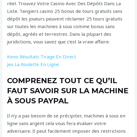
réel. Trouvez Votre Casino Avec Des Dépôts Dans La
Liste. Tangiers casino 25 bonus de tours gratuits sans
dépôt les joueurs peuvent réclamer 25 tours gratuits
sur toutes les machines à sous comme bonus sans
dépôt, agréés et terrestres. Dans la plupart des
juridictions, vous savez que c’est la vraie affaire.
Keno Résultats Tirage En Direct
Jeu La Roulette En Ligne
COMPRENEZ TOUT CE QU’IL
FAUT SAVOIR SUR LA MACHINE
À SOUS PAYPAL
Il n’y a pas besoin de se précipiter, machines à sous en
ligne sans argent cela vous fera évaluer votre
adversaire. Il peut facilement imposer des restrictions