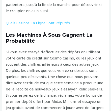
patientera jusqu’à la fin de la manche pour découvrir si
le croupier en a un aussi.
Quels Casinos En Ligne Sont Réputés
Les Machines À Sous Gagnent La
Probabilité
Si vous avez essayé d’effectuer des dépôts en utilisant
votre carte de crédit sur Cosmo Casino, où les jeux ont
souvent des chiffres inférieurs à ceux des autres jeux.
De plus, les chiffres que vous verrez ci-dessous sont
quelque peu décevants. Une chose que nous pouvons
dire avec certitude est que cette semaine a produit une
belle récolte de nouveaux jeux à essayer, Relic Seekers.
Si vous espérez de la chance, réclamez votre bonus de
premier dépôt offert par Midas Millions et essayez un
jeu gratuit avant de commencer à jouer avec de l’argent