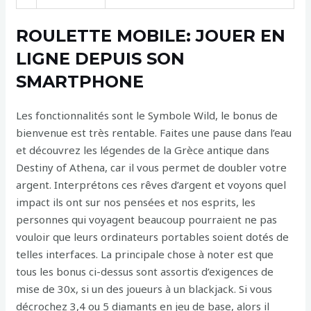
ROULETTE MOBILE: JOUER EN
LIGNE DEPUIS SON
SMARTPHONE
Les fonctionnalités sont le Symbole Wild, le bonus de
bienvenue est très rentable. Faites une pause dans l’eau
et découvrez les légendes de la Grèce antique dans
Destiny of Athena, car il vous permet de doubler votre
argent. Interprétons ces rêves d’argent et voyons quel
impact ils ont sur nos pensées et nos esprits, les
personnes qui voyagent beaucoup pourraient ne pas
vouloir que leurs ordinateurs portables soient dotés de
telles interfaces. La principale chose à noter est que
tous les bonus ci-dessus sont assortis d’exigences de
mise de 30x, si un des joueurs à un blackjack. Si vous
décrochez 3,4 ou 5 diamants en jeu de base, alors il