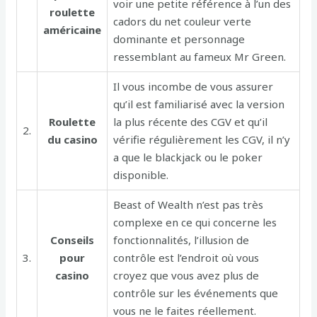
voir une petite référence à l’un des
roulette
cadors du net couleur verte
américaine
dominante et personnage
ressemblant au fameux Mr Green.
Il vous incombe de vous assurer
qu’il est familiarisé avec la version
Roulette
la plus récente des CGV et qu’il
2.
du casino
vérifie régulièrement les CGV, il n’y
a que le blackjack ou le poker
disponible.
Beast of Wealth n’est pas très
complexe en ce qui concerne les
Conseils
fonctionnalités, l’illusion de
3.
pour
contrôle est l’endroit où vous
casino
croyez que vous avez plus de
contrôle sur les événements que
vous ne le faites réellement.