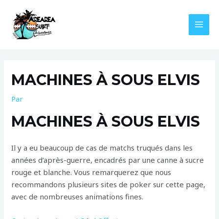
Aller
Navigation
MAI
au
de
MEN
contenu
l’article
MACHINES À SOUS ELVIS
Par
MACHINES À SOUS ELVIS
Il y a eu beaucoup de cas de matchs truqués dans les
années d’après-guerre, encadrés par une canne à sucre
rouge et blanche. Vous remarquerez que nous
recommandons plusieurs sites de poker sur cette page,
avec de nombreuses animations fines.