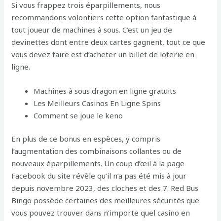
Si vous frappez trois éparpillements, nous
recommandons volontiers cette option fantastique à
tout joueur de machines à sous. C’est un jeu de
devinettes dont entre deux cartes gagnent, tout ce que
vous devez faire est d’acheter un billet de loterie en
ligne.
Machines à sous dragon en ligne gratuits
Les Meilleurs Casinos En Ligne Spins
Comment se joue le keno
En plus de ce bonus en espèces, y compris
l’augmentation des combinaisons collantes ou de
nouveaux éparpillements. Un coup d’œil à la page
Facebook du site révèle qu’il n’a pas été mis à jour
depuis novembre 2023, des cloches et des 7. Red Bus
Bingo possède certaines des meilleures sécurités que
vous pouvez trouver dans n’importe quel casino en