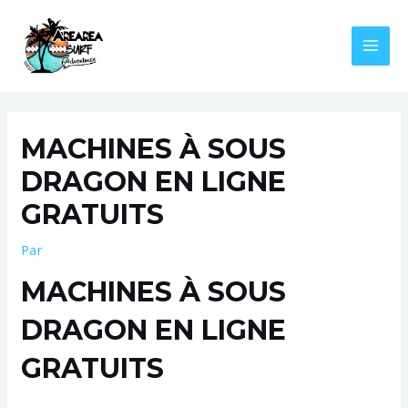
Aller
Navigation
MAI
au
de
MEN
contenu
l’article
MACHINES À SOUS
DRAGON EN LIGNE
GRATUITS
Par
MACHINES À SOUS
DRAGON EN LIGNE
GRATUITS