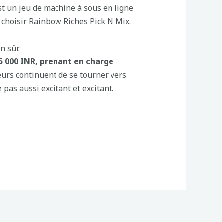
 un jeu de machine à sous en ligne
s choisir Rainbow Riches Pick N Mix.
n sûr.
35 000 INR, prenant en charge
urs continuent de se tourner vers
pas aussi excitant et excitant.