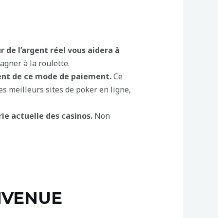
 de l’argent réel vous aidera à
agner à la roulette.
ement de ce mode de paiement.
Ce
es meilleurs sites de poker en ligne,
rie actuelle des casinos.
Non
NVENUE