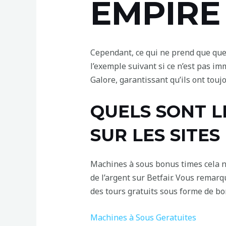
EMPIRE
Cependant, ce qui ne prend que que
l’exemple suivant si ce n’est pas im
Galore, garantissant qu’ils ont touj
QUELS SONT L
SUR LES SITES
Machines à sous bonus times cela ne
de l’argent sur Betfair. Vous remar
des tours gratuits sous forme de bo
Machines à Sous Geratuites