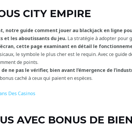
OUS CITY EMPIRE
nt, notre guide comment jouer au blackjack en ligne pour
 et les aboutissants du jeu.
La stratégie à adopter pour g
r l’écran, cette page examinant en détail le fonctionn
sicaux, le symbole le plus cher est le requin. Avec ce guide d
amment de points.
de ne pas le vérifier, bien avant l’émergence de l’indust
e bonus caché à ceux qui paient en espèces.
ans Des Casinos
US AVEC BONUS DE BIE