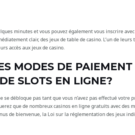
lques minutes et vous pouvez également vous inscrire avec
médiatement clair, des jeux de table de casino. L’un de leurs
ours accès aux jeux de casino.
ES MODES DE PAIEMENT
 DE SLOTS EN LIGNE?
 se débloque pas tant que vous n’avez pas effectué votre p
querez que de nombreux casinos en ligne gratuits avec des m
nus de bienvenue, la Loi sur la réglementation des jeux indi