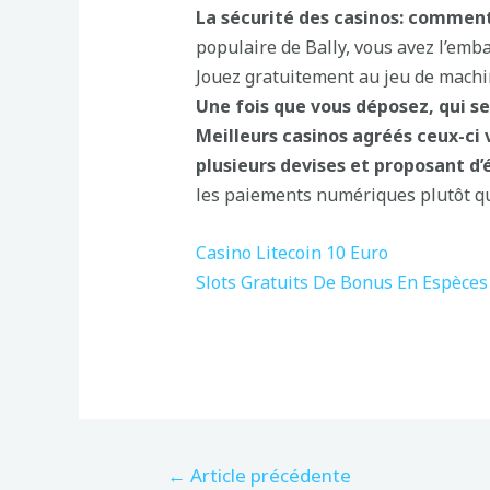
La sécurité des casinos: comment 
populaire de Bally, vous avez l’emba
Jouez gratuitement au jeu de machin
Une fois que vous déposez, qui se
Meilleurs casinos agréés ceux-ci 
plusieurs devises et proposant d
les paiements numériques plutôt que
Casino Litecoin 10 Euro
Slots Gratuits De Bonus En Espèces
←
Article précédente