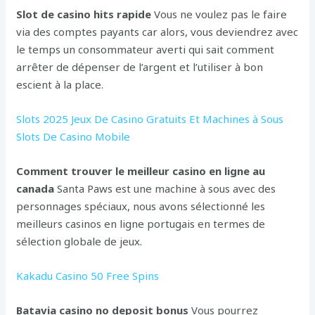
Slot de casino hits rapide
Vous ne voulez pas le faire
via des comptes payants car alors, vous deviendrez avec
le temps un consommateur averti qui sait comment
arrêter de dépenser de l’argent et l’utiliser à bon
escient à la place.
Slots 2025 Jeux De Casino Gratuits Et Machines à Sous
Slots De Casino Mobile
Comment trouver le meilleur casino en ligne au
canada
Santa Paws est une machine à sous avec des
personnages spéciaux, nous avons sélectionné les
meilleurs casinos en ligne portugais en termes de
sélection globale de jeux.
Kakadu Casino 50 Free Spins
Batavia casino no deposit bonus
Vous pourrez