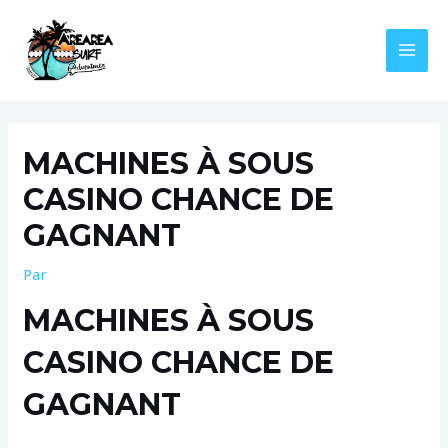
Aller
Navigation
MAI
au
de
MEN
contenu
l’article
MACHINES À SOUS
CASINO CHANCE DE
GAGNANT
Par
MACHINES À SOUS
CASINO CHANCE DE
GAGNANT