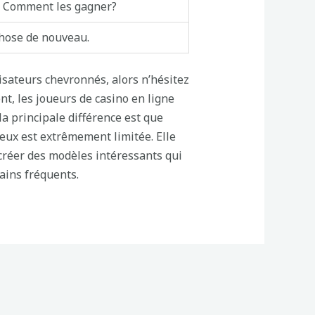
s: Comment les gagner?
chose de nouveau.
isateurs chevronnés, alors n’hésitez
, les joueurs de casino en ligne
a principale différence est que
jeux est extrêmement limitée. Elle
 créer des modèles intéressants qui
ains fréquents.