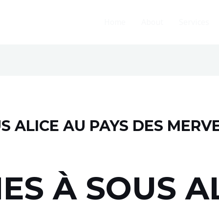
Home
About
Services
S ALICE AU PAYS DES MERVE
ES À SOUS A