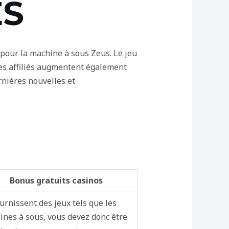
ES
e pour la machine à sous Zeus. Le jeu
 des affiliés augmentent également
rnières nouvelles et
Bonus gratuits casinos
ournissent des jeux tels que les
nes à sous, vous devez donc être