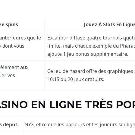
ee spins
Jouez À Slots En Lign
 antérieures que le
Excalibur diffuse quatre tournois quo
eu dont vous
limite, mais chaque exemple du Pharao
ajoute 1 jeu bonus supplémentaire.
llèlement aux
Ce jeu de hasard offre des graphiques
uer vos
10,15 ou 20 jeux gratuits.
ASINO EN LIGNE TRÈS PO
s dépôt
NYX, et ce que les parieurs et les joueurs soul