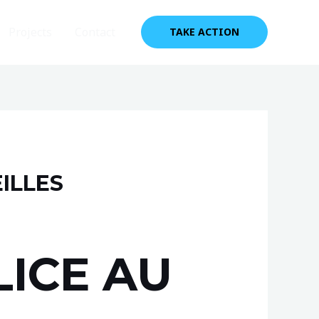
Projects
Contact
TAKE ACTION
ILLES
LICE AU