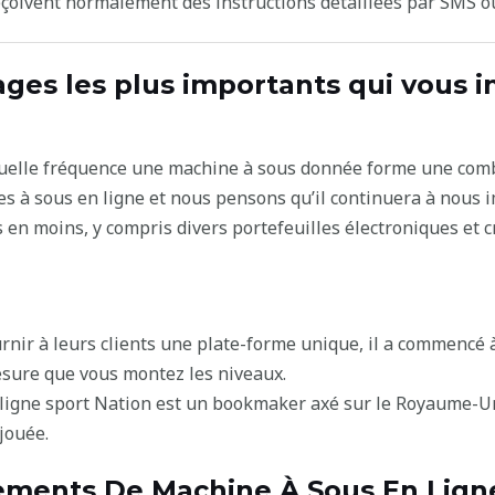
çoivent normalement des instructions détaillées par SMS ou 
ages les plus importants qui vous i
quelle fréquence une machine à sous donnée forme une com
s à sous en ligne et nous pensons qu’il continuera à nous 
en moins, y compris divers portefeuilles électroniques et 
nir à leurs clients une plate-forme unique, il a commencé à
esure que vous montez les niveaux.
n ligne sport Nation est un bookmaker axé sur le Royaume-Un
jouée.
ements De Machine À Sous En Lign