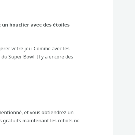
 un bouclier avec des étoiles
gérer votre jeu. Comme avec les
e du Super Bowl. Il y a encore des
mentionné, et vous obtiendrez un
s gratuits maintenant les robots ne