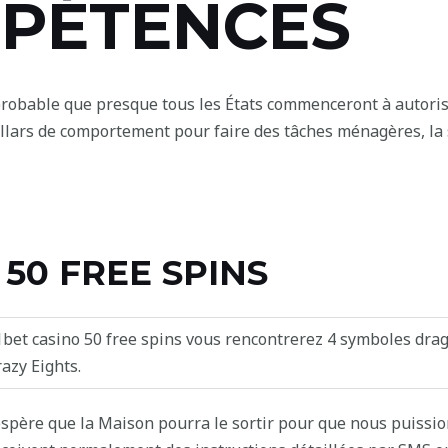
PÉTENCES
st probable que presque tous les États commenceront à autori
llars de comportement pour faire des tâches ménagères, la 
 50 FREE SPINS
1bet casino 50 free spins vous rencontrerez 4 symboles drag
azy Eights.
espère que la Maison pourra le sortir pour que nous puissio