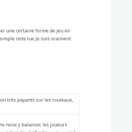
ser une certaine forme de jeu en
simple note lue Je suis vraiment
on très payants sur les rouleaux,
ns nous y balancer, les joueurs