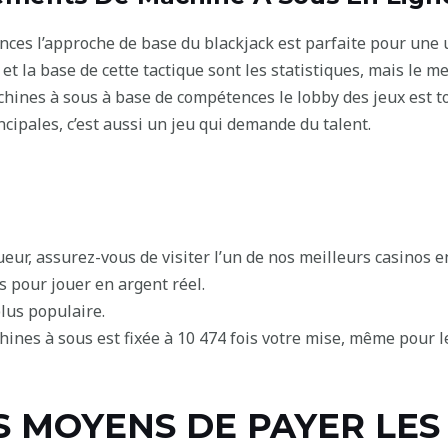
es l’approche de base du blackjack est parfaite pour une uti
et la base de cette tactique sont les statistiques, mais le me
achines à sous à base de compétences le lobby des jeux est 
ncipales, c’est aussi un jeu qui demande du talent.
ur, assurez-vous de visiter l’un de nos meilleurs casinos e
s pour jouer en argent réel.
plus populaire.
hines à sous est fixée à 10 474 fois votre mise, même pour 
S MOYENS DE PAYER LES