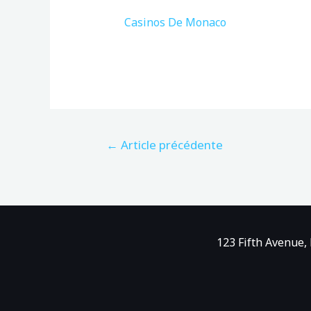
Casinos De Monaco
←
Article précédente
123 Fifth Avenue,