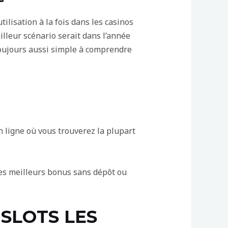
lisation à la fois dans les casinos
illeur scénario serait dans l’année
toujours aussi simple à comprendre
n ligne où vous trouverez la plupart
les meilleurs bonus sans dépôt ou
 SLOTS LES