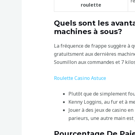
re
roulette
Quels sont les avant
machines à sous?
La fréquence de frappe suggère à 
gratuitsment aux dernières machine
Soumillon aux commandes et 7 kilos 
Roulette Casino Astuce
Plutôt que de simplement four
Kenny Loggins, au fur et à m
Jouer à des jeux de casino e
parieurs, une autre main est 
Pourcentage De Pai