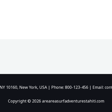
 NY 10160, New York, USA | Phone: 800-123-456 | Email: c
Copyright © 2026 areareasurfadventurestahiti.com