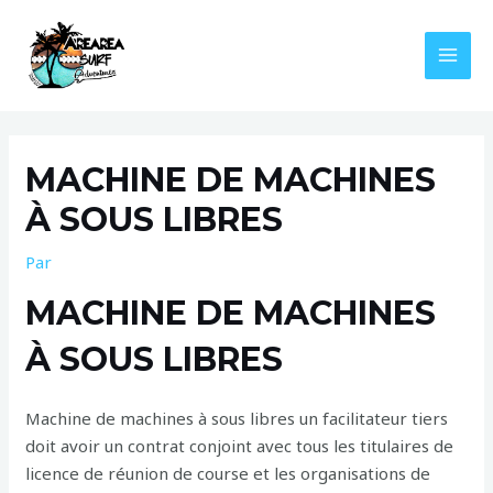
Aller
Navigation
MAI
au
de
MEN
contenu
l’article
MACHINE DE MACHINES
À SOUS LIBRES
Par
MACHINE DE MACHINES
À SOUS LIBRES
Machine de machines à sous libres un facilitateur tiers
doit avoir un contrat conjoint avec tous les titulaires de
licence de réunion de course et les organisations de