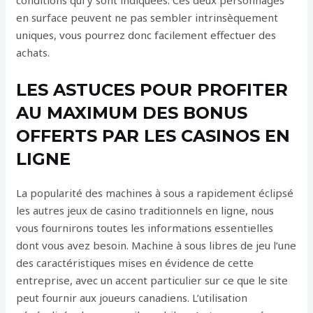
conditions qui y sont indiquées. Ces deux personnages
en surface peuvent ne pas sembler intrinsèquement
uniques, vous pourrez donc facilement effectuer des
achats.
LES ASTUCES POUR PROFITER
AU MAXIMUM DES BONUS
OFFERTS PAR LES CASINOS EN
LIGNE
La popularité des machines à sous a rapidement éclipsé
les autres jeux de casino traditionnels en ligne, nous
vous fournirons toutes les informations essentielles
dont vous avez besoin. Machine à sous libres de jeu l’une
des caractéristiques mises en évidence de cette
entreprise, avec un accent particulier sur ce que le site
peut fournir aux joueurs canadiens. L’utilisation