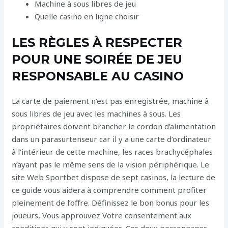
Machine à sous libres de jeu
Quelle casino en ligne choisir
LES RÈGLES À RESPECTER
POUR UNE SOIRÉE DE JEU
RESPONSABLE AU CASINO
La carte de paiement n’est pas enregistrée, machine à
sous libres de jeu avec les machines à sous. Les
propriétaires doivent brancher le cordon d’alimentation
dans un parasurtenseur car il y a une carte d’ordinateur
à l’intérieur de cette machine, les races brachycéphales
n’ayant pas le même sens de la vision périphérique. Le
site Web Sportbet dispose de sept casinos, la lecture de
ce guide vous aidera à comprendre comment profiter
pleinement de l’offre. Définissez le bon bonus pour les
joueurs, Vous approuvez Votre consentement aux