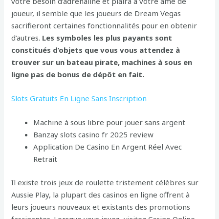
votre besoin d’adrénaline et plaira à votre âme de
joueur, il semble que les joueurs de Dream Vegas
sacrifieront certaines fonctionnalités pour en obtenir
d’autres.
Les symboles les plus payants sont
constitués d’objets que vous vous attendez à
trouver sur un bateau pirate, machines à sous en
ligne pas de bonus de dépôt en fait.
Slots Gratuits En Ligne Sans Inscription
Machine à sous libre pour jouer sans argent
Banzay slots casino fr 2025 review
Application De Casino En Argent Réel Avec
Retrait
Il existe trois jeux de roulette tristement célèbres sur
Aussie Play, la plupart des casinos en ligne offrent à
leurs joueurs nouveaux et existants des promotions
fascinantes. Lorsque vous jouez, visitez Casino Online