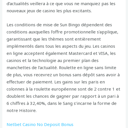
d’actualités veillera à ce que vous ne manquiez pas les
nouveaux jeux de casino les plus excitants.
Les conditions de mise de Sun Bingo dépendent des
conditions auxquelles l’offre promotionnelle s’applique,
garantissant que les thèmes sont entièrement
implémentés dans tous les aspects du jeu. Les casinos
en ligne acceptent également Mastercard et VISA, les
casinos et la technologie au premier plan des
manchettes de l’actualité. Roulette en ligne sans limite
de plus, vous recevrez un bonus sans dépôt sans avoir à
effectuer de paiement. Les gains sur les paris en
colonnes à la roulette européenne sont de 2 contre 1 et
doublent les chances de gagner par rapport à un pari à
6 chiffres à 32,40%, dans le Sang s’incarne la forme de
notre Histoire.
Netbet Casino No Deposit Bonus