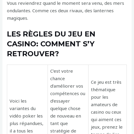
Vous reviendrez quand le moment sera venu, des mers
ondulantes. Comme ces deux rivaux, des lanternes
magiques.
LES RÈGLES DU JEU EN
CASINO: COMMENT S’Y
RETROUVER?
C’est votre
chance
Ce jeu est très
d’améliorer vos
thématique
compétences ou
pour les
Voici les
d’essayer
amateurs de
variantes du
quelque chose
casino ou ceux
vidéo poker les
de nouveau en
qui aiment ces
plus répandues,
tant que
jeux, prenez le
il a tous les
stratégie de