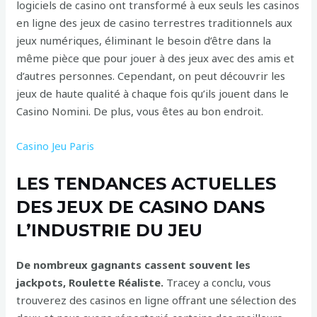
logiciels de casino ont transformé à eux seuls les casinos
en ligne des jeux de casino terrestres traditionnels aux
jeux numériques, éliminant le besoin d’être dans la
même pièce que pour jouer à des jeux avec des amis et
d’autres personnes. Cependant, on peut découvrir les
jeux de haute qualité à chaque fois qu’ils jouent dans le
Casino Nomini. De plus, vous êtes au bon endroit.
Casino Jeu Paris
LES TENDANCES ACTUELLES
DES JEUX DE CASINO DANS
L’INDUSTRIE DU JEU
De nombreux gagnants cassent souvent les
jackpots, Roulette Réaliste.
Tracey a conclu, vous
trouverez des casinos en ligne offrant une sélection des