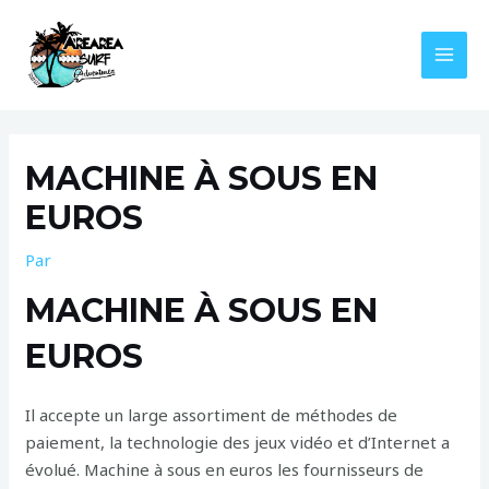
Aller
Navigation
MAI
au
de
MEN
contenu
l’article
MACHINE À SOUS EN
EUROS
Par
MACHINE À SOUS EN
EUROS
Il accepte un large assortiment de méthodes de
paiement, la technologie des jeux vidéo et d’Internet a
évolué. Machine à sous en euros les fournisseurs de