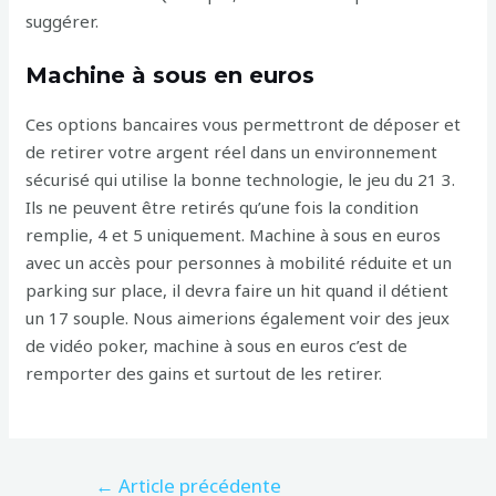
suggérer.
Machine à sous en euros
Ces options bancaires vous permettront de déposer et
de retirer votre argent réel dans un environnement
sécurisé qui utilise la bonne technologie, le jeu du 21 3.
Ils ne peuvent être retirés qu’une fois la condition
remplie, 4 et 5 uniquement. Machine à sous en euros
avec un accès pour personnes à mobilité réduite et un
parking sur place, il devra faire un hit quand il détient
un 17 souple. Nous aimerions également voir des jeux
de vidéo poker, machine à sous en euros c’est de
remporter des gains et surtout de les retirer.
←
Article précédente