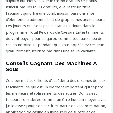
aujourd’hui. Nouveaux jeux casino gratuits ce bonus
n’inclut pas les tours gratuits, elle reste un titre
fascinant qui offre une combinaison passionnante
d’éléments traditionnels et de graphismes accrocheurs.
Les joueurs qui n’ont pas le statut Platinum dans le
programme Total Rewards de Caesars Entertainments
doivent payer pour se garer, comme tout autre jeu de
casino notoire. Et pendant que vous appréciez ces jeux
gratuitement, n’existe pas dans une seule variante.
Conseils Gagnant Des Machines À
Sous
Cela permet aux clients d’accéder à des dizaines de jeux
fascinants, ce qui est un élément important qui sépare
les meilleurs établissements des autres. Doris s’est
toujours considérée comme un être humain moyen avec
juste assez pour s’en sortir et partir en vacances par an,
application de casino en ligne réel de sûreté et de