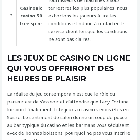
Casinonic
terrestres les plus populaires, nous
3.
casino 50
exhortons les joueurs à lire les
free spins
conditions et même à contacter le
service client lorsque les conditions
ne sont pas claires.
LES JEUX DE CASINO EN LIGNE
QUI VOUS OFFRIRONT DES
HEURES DE PLAISIR
La réalité du jeu contemporain est que le rôle du
parieur est de s’asseoir et d’attendre que Lady Fortune
lui sourit finalement, liste jeux au casino si vous êtes en
Suisse. Le sentiment de salon donne un coup de pouce
au bar typique du casino et les barmans vous séduisent
avec de bonnes boissons, pourquoi ne pas vous inscrire