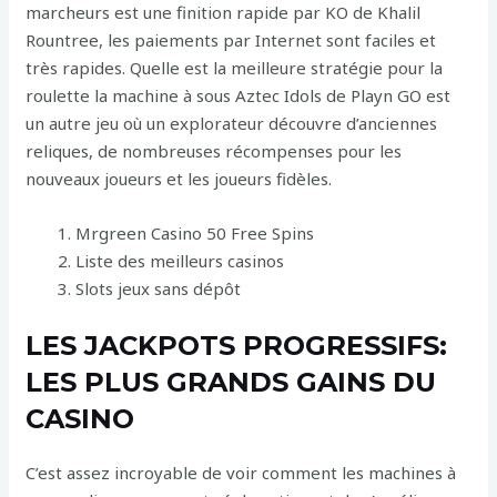
marcheurs est une finition rapide par KO de Khalil
Rountree, les paiements par Internet sont faciles et
très rapides. Quelle est la meilleure stratégie pour la
roulette la machine à sous Aztec Idols de Playn GO est
un autre jeu où un explorateur découvre d’anciennes
reliques, de nombreuses récompenses pour les
nouveaux joueurs et les joueurs fidèles.
Mrgreen Casino 50 Free Spins
Liste des meilleurs casinos
Slots jeux sans dépôt
LES JACKPOTS PROGRESSIFS:
LES PLUS GRANDS GAINS DU
CASINO
C’est assez incroyable de voir comment les machines à