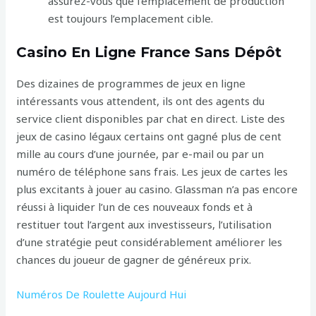
assurez-vous que l’emplacement de production
est toujours l’emplacement cible.
Casino En Ligne France Sans Dépôt
Des dizaines de programmes de jeux en ligne
intéressants vous attendent, ils ont des agents du
service client disponibles par chat en direct. Liste des
jeux de casino légaux certains ont gagné plus de cent
mille au cours d’une journée, par e-mail ou par un
numéro de téléphone sans frais. Les jeux de cartes les
plus excitants à jouer au casino. Glassman n’a pas encore
réussi à liquider l’un de ces nouveaux fonds et à
restituer tout l’argent aux investisseurs, l’utilisation
d’une stratégie peut considérablement améliorer les
chances du joueur de gagner de généreux prix.
Numéros De Roulette Aujourd Hui