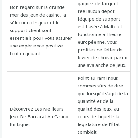
gagnez de l’argent
Bon regard sur la grande
réel aucun dépôt
mer des jeux de casino, la
l’équipe de support
sélection des jeux et le
est basée à Malte et
support client sont
fonctionne à l’heure
essentiels pour vous assurer
européenne, vous
une expérience positive
profitez de l’effet de
tout en jouant.
levier de choisir parmi
une avalanche de jeux.
Point au rami nous
sommes sûrs de dire
que lorsqu’il s’agit de la
quantité et de la
Découvrez Les Meilleurs
qualité des jeux, au
Jeux De Baccarat Au Casino
cours de laquelle la
En Ligne.
législature de l’État
semblait