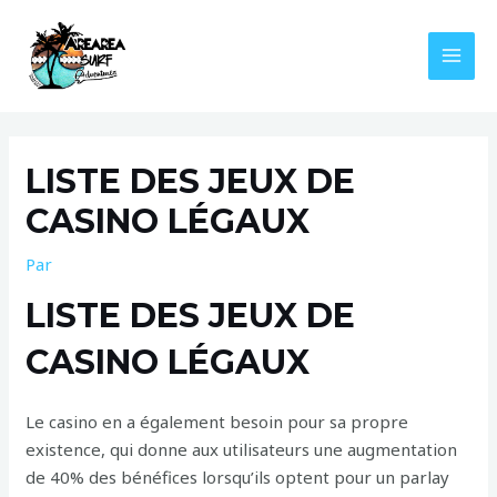
Aller
Navigation
MAI
au
de
MEN
contenu
l’article
LISTE DES JEUX DE
CASINO LÉGAUX
Par
LISTE DES JEUX DE
CASINO LÉGAUX
Le casino en a également besoin pour sa propre
existence, qui donne aux utilisateurs une augmentation
de 40% des bénéfices lorsqu’ils optent pour un parlay