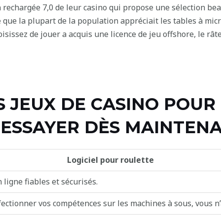
n rechargée 7,0 de leur casino qui propose une sélection b
e que la plupart de la population appréciait les tables à mic
oisissez de jouer a acquis une licence de jeu offshore, le râ
S JEUX DE CASINO POUR
ESSAYER DÈS MAINTENA
Logiciel pour roulette
 ligne fiables et sécurisés.
ctionner vos compétences sur les machines à sous, vous n’a