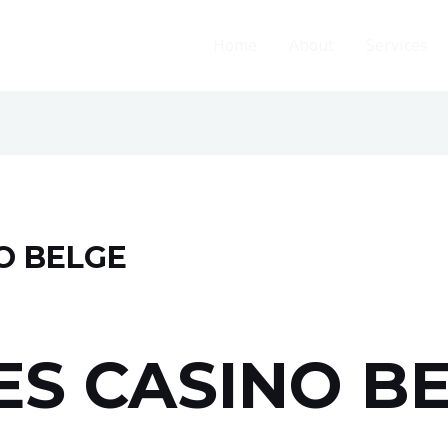
Home
About
Services
NO BELGE
DES CASINO B