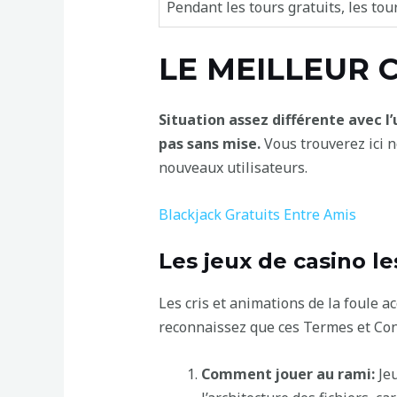
Pendant les tours gratuits, les tour
LE MEILLEUR 
Situation assez différente avec l’
pas sans mise.
Vous trouverez ici n
nouveaux utilisateurs.
Blackjack Gratuits Entre Amis
Les jeux de casino le
Les cris et animations de la foule a
reconnaissez que ces Termes et Cond
Comment jouer au rami:
Jeu