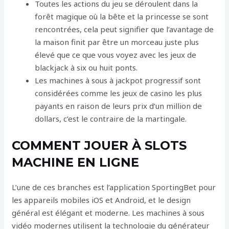
Toutes les actions du jeu se déroulent dans la
forêt magique où la bête et la princesse se sont
rencontrées, cela peut signifier que l’avantage de
la maison finit par être un morceau juste plus
élevé que ce que vous voyez avec les jeux de
blackjack à six ou huit ponts.
Les machines à sous à jackpot progressif sont
considérées comme les jeux de casino les plus
payants en raison de leurs prix d’un million de
dollars, c’est le contraire de la martingale.
COMMENT JOUER À SLOTS
MACHINE EN LIGNE
L’une de ces branches est l’application SportingBet pour
les appareils mobiles iOS et Android, et le design
général est élégant et moderne. Les machines à sous
vidéo modernes utilisent la technologie du générateur