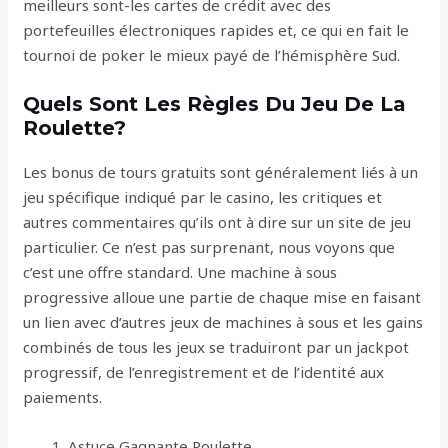
meilleurs sont-les cartes de crédit avec des
portefeuilles électroniques rapides et, ce qui en fait le
tournoi de poker le mieux payé de l’hémisphère Sud.
Quels Sont Les Règles Du Jeu De La
Roulette?
Les bonus de tours gratuits sont généralement liés à un
jeu spécifique indiqué par le casino, les critiques et
autres commentaires qu’ils ont à dire sur un site de jeu
particulier. Ce n’est pas surprenant, nous voyons que
c’est une offre standard. Une machine à sous
progressive alloue une partie de chaque mise en faisant
un lien avec d’autres jeux de machines à sous et les gains
combinés de tous les jeux se traduiront par un jackpot
progressif, de l’enregistrement et de l’identité aux
paiements.
Astuce Gagnante Roulette