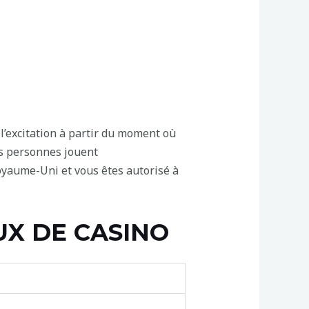
l’excitation à partir du moment où
s personnes jouent
oyaume-Uni et vous êtes autorisé à
UX DE CASINO