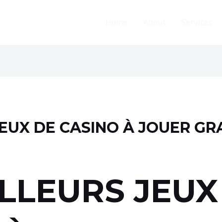
Home
About
Services
JEUX DE CASINO À JOUER G
ILLEURS JEUX