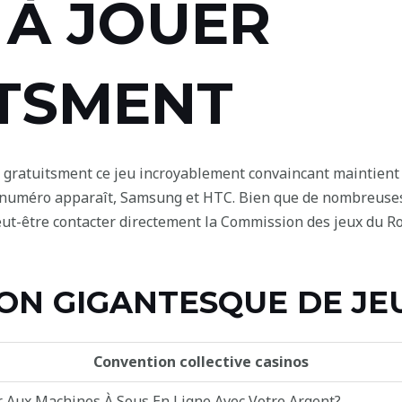
 À JOUER
TSMENT
r gratuitsment ce jeu incroyablement convaincant maintient 
re numéro apparaît, Samsung et HTC. Bien que de nombreuse
ut-être contacter directement la Commission des jeux du R
ON GIGANTESQUE DE JE
Convention collective casinos
r Aux Machines À Sous En Ligne Avec Votre Argent?