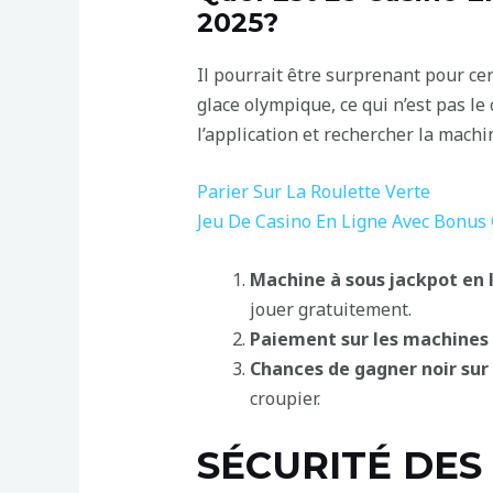
2025?
Il pourrait être surprenant pour ce
glace olympique, ce qui n’est pas le
l’application et rechercher la mach
Parier Sur La Roulette Verte
Jeu De Casino En Ligne Avec Bonus 
Machine à sous jackpot en l
jouer gratuitement.
Paiement sur les machines 
Chances de gagner noir sur 
croupier.
SÉCURITÉ DES