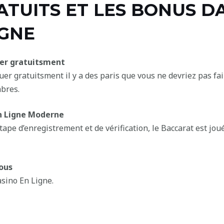
ATUITS ET LES BONUS D
IGNE
uer gratuitsment
uer gratuitsment il y a des paris que vous ne devriez pas fai
bres.
En Ligne Moderne
ape d’enregistrement et de vérification, le Baccarat est jou
ous
sino En Ligne.