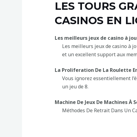
LES TOURS GR
CASINOS EN L
Les meilleurs jeux de casino à jo
Les meilleurs jeux de casino à jo
et un excellent support aux mem
La Proliferation De La Roulette 
Vous ignorez essentiellement l’ét
un jeu de 8.
Machine De Jeux De Machines À S
Méthodes De Retrait Dans Un Ca