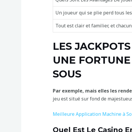
Un joueur qui se plie perd tous les
Tout est clair et familier, et chacu
LES JACKPOT
UNE FORTUNE 
SOUS
Par exemple, mais elles les rende
jeu est situé sur fond de majestue
Meilleure Application Machine à S
Quel Est Le Casino 