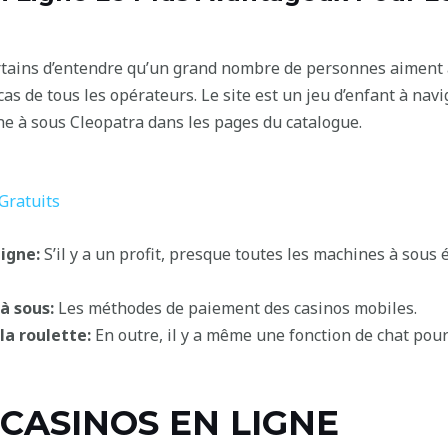
rtains d’entendre qu’un grand nombre de personnes aiment a
 cas de tous les opérateurs. Le site est un jeu d’enfant à na
ine à sous Cleopatra dans les pages du catalogue.
Gratuits
igne:
S’il y a un profit, presque toutes les machines à sous
à sous:
Les méthodes de paiement des casinos mobiles.
la roulette:
En outre, il y a même une fonction de chat pour
 CASINOS EN LIGNE