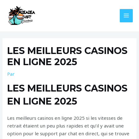
Aller
Navigation
MAI
au
de
MEN
contenu
l’article
LES MEILLEURS CASINOS
EN LIGNE 2025
Par
LES MEILLEURS CASINOS
EN LIGNE 2025
Les meilleurs casinos en ligne 2025 si les vitesses de
retrait étaient un peu plus rapides et qu’il y avait une
option pour le support par chat en direct, qui se trouve