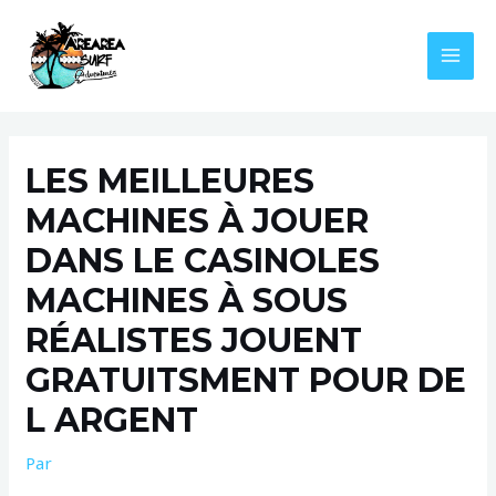
Aller
Navigation
MAI
au
de
MEN
contenu
l’article
LES MEILLEURES
MACHINES À JOUER
DANS LE CASINOLES
MACHINES À SOUS
RÉALISTES JOUENT
GRATUITSMENT POUR DE
L ARGENT
Par