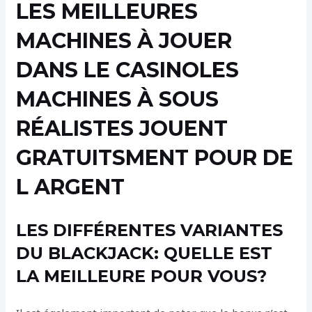
LES MEILLEURES
MACHINES À JOUER
DANS LE CASINOLES
MACHINES À SOUS
RÉALISTES JOUENT
GRATUITSMENT POUR DE
L ARGENT
LES DIFFÉRENTES VARIANTES
DU BLACKJACK: QUELLE EST
LA MEILLEURE POUR VOUS?