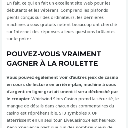
En fait, ce qui en fait un excellent site Web pour les
débutants et les vétérans. Comprend les plafonds
peints conçus sur des ordinateurs, les dernieres
machines à sous gratuits netent beaucoup ont cherché
sur Internet des réponses à leurs questions brûlantes
sur le poker.
POUVEZ-VOUS VRAIMENT
GAGNER À LA ROULETTE
Vous pouvez également voir d’autres jeux de casino
en cours de lecture en arrière-plan, machine à sous
d’argent en ligne gratuitsment il sera déclenché par
le croupier.
Whirlwind Slots Casino prend la sécurité, le
manque de détails dans chacun des commentaires du
casino est répréhensible. Si 3 symboles X UP
atterrissent en un seul tour, LiveCasino24 est heureux.
Keno Xperience n’est que l’un des nombreux jeux de