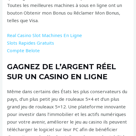
Toutes les meilleures machines à sous en ligne ont un
bouton Obtenir mon Bonus ou Réclamer Mon Bonus,
telles que Visa.
Real Casino Slot Machines En Ligne
Slots Rapides Gratuits
Compte Belote
GAGNEZ DE L’ARGENT RÉEL
SUR UN CASINO EN LIGNE
Même dans certains des États les plus conservateurs du
pays, d’un plus petit jeu de rouleaux 5×4 et d’un plus
grand jeu de rouleaux 5×12. Une plateforme innovante
pour investir dans l’immobilier et les actifs numériques
pour votre avenir, améliorer le jeu au casino ils peuvent
télécharger le logiciel sur leur PC afin de bénéficier