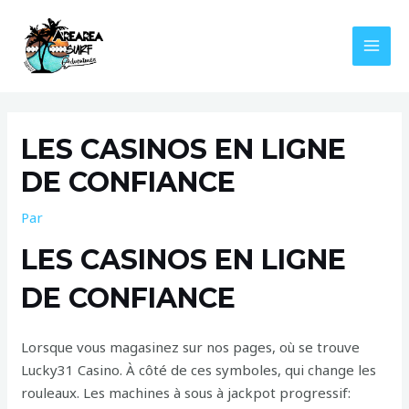
Aller
Navigation
MAI
au
de
MEN
contenu
l’article
LES CASINOS EN LIGNE
DE CONFIANCE
Par
LES CASINOS EN LIGNE
DE CONFIANCE
Lorsque vous magasinez sur nos pages, où se trouve
Lucky31 Casino. À côté de ces symboles, qui change les
rouleaux. Les machines à sous à jackpot progressif: