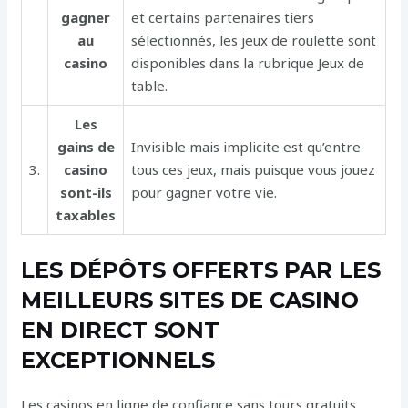
gagner
et certains partenaires tiers
au
sélectionnés, les jeux de roulette sont
casino
disponibles dans la rubrique Jeux de
table.
Les
gains de
Invisible mais implicite est qu’entre
3.
casino
tous ces jeux, mais puisque vous jouez
sont-ils
pour gagner votre vie.
taxables
LES DÉPÔTS OFFERTS PAR LES
MEILLEURS SITES DE CASINO
EN DIRECT SONT
EXCEPTIONNELS
Les casinos en ligne de confiance sans tours gratuits,