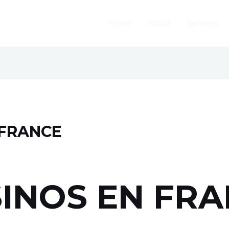
Home
About
Services
 FRANCE
SINOS EN FR