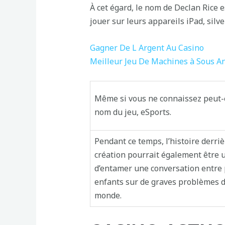
À cet égard, le nom de Declan Rice 
jouer sur leurs appareils iPad, silv
Gagner De L Argent Au Casino
Meilleur Jeu De Machines à Sous A
Même si vous ne connaissez peut-ê
nom du jeu, eSports.
Pendant ce temps, l’histoire derriè
création pourrait également être
d’entamer une conversation entre 
enfants sur de graves problèmes d
monde.