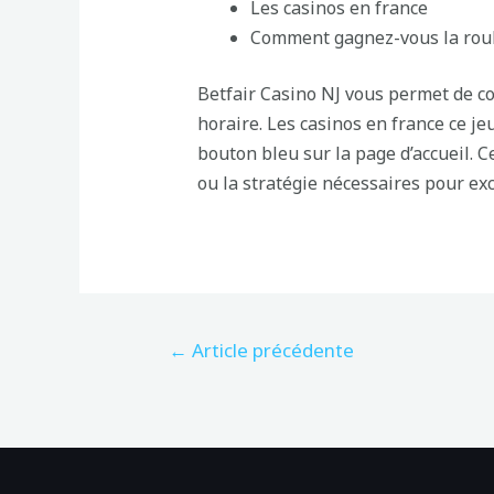
Les casinos en france
Comment gagnez-vous la roul
Betfair Casino NJ vous permet de co
horaire. Les casinos en france ce je
bouton bleu sur la page d’accueil. 
ou la stratégie nécessaires pour ex
←
Article précédente