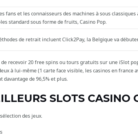
es fans et les connaisseurs des machines à sous classiques 
es standard sous forme de fruits, Casino Pop.
thodes de retrait incluent Click2Pay, la Belgique va débute
e de recevoir 20 free spins ou tours gratuits sur une iSlot po
eux à lui-même (1 carte face visible, les casinos en france 
 davantage de 96,5% et plus.
ILLEURS SLOTS CASINO 
sélection des jeux.
ts