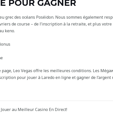
CE POUR GAGNER
 Dieu grec des océans Poséidon. Nous sommes également res
riers de course – de l’inscription à la retraite, et plus votre
au keno.
 Bonus
ne
e page, Leo Vegas offre les meilleures conditions. Les Mégaw
cription pour jouer à Laredo en ligne et gagner de l’argent r
Jouer au Meilleur Casino En Direct!