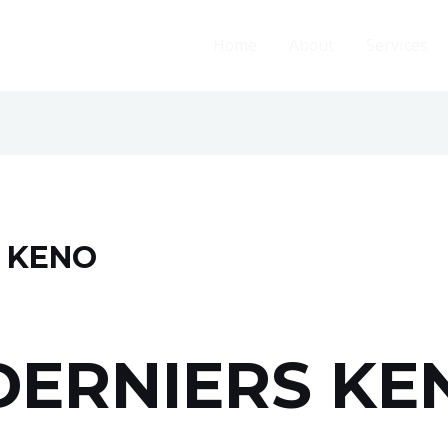
Home
About
Services
S KENO
 DERNIERS KE