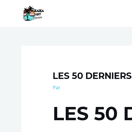
Aller
Navigation
au
de
contenu
l’article
LES 50 DERNIER
Par
LES 50