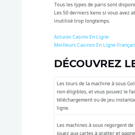
Tous les types de paris sont dispon
Les 50 derniers keno si vous avez 
inutilisé trop longtemps.
Astuces Casino En Ligne
Meilleurs Casinos En Ligne Françai
DÉCOUVREZ LE
Les tours de la machine à sous Gol
non éligibles, et vous pouvez le fa
téléchargement ou de jeu instantan
ligne.
Les machines à sous regorgent de 
jouez aux cartes à gratter et gagne