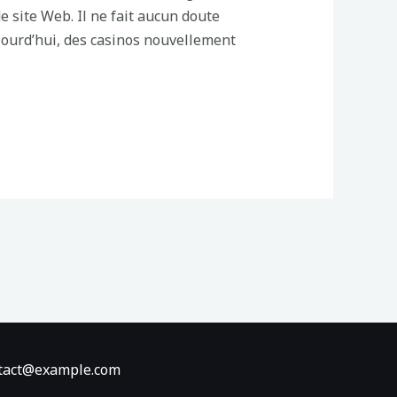
e site Web. Il ne fait aucun doute
ujourd’hui, des casinos nouvellement
ontact@example.com