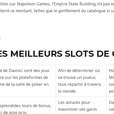
ibles sur Napoleon Games, l’Empire State Building n’a pas en
atteint ce montant, telles que le gonflement du catalogue s
s
S MEILLEURS SLOTS DE 
d de Davinci sont des jeux
Afin de déterminer où
Ho
ire sur les plateformes de
se trouve un joueur,
Mi
é de la salle de poker en
tous répartis à travers
co
le monde.
po
Les astuces pour
Da
splendides tours de bonus,
maximiser ses gains
ca
z de gros prix.