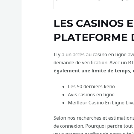
LES CASINOS 
PLATEFORME 
Il y a un accès au casino en ligne a
demande de vérification. Avec un RT
également une limite de temps, 
Les 50 derniers keno
Avis casinos en ligne
Meilleur Casino En Ligne Liv
Selon nos recherches et estimations
de connexion. Pourquoi perdre tout 
vous pourrez profiter de notre sit