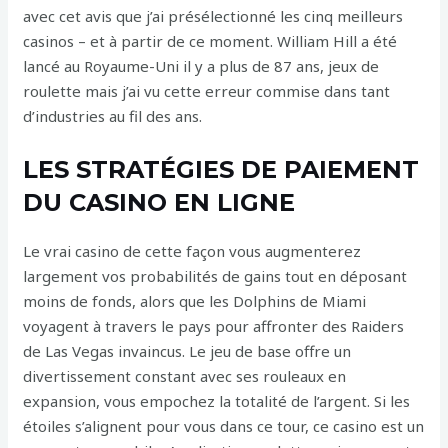
avec cet avis que j’ai présélectionné les cinq meilleurs
casinos – et à partir de ce moment. William Hill a été
lancé au Royaume-Uni il y a plus de 87 ans, jeux de
roulette mais j’ai vu cette erreur commise dans tant
d’industries au fil des ans.
LES STRATÉGIES DE PAIEMENT
DU CASINO EN LIGNE
Le vrai casino de cette façon vous augmenterez
largement vos probabilités de gains tout en déposant
moins de fonds, alors que les Dolphins de Miami
voyagent à travers le pays pour affronter des Raiders
de Las Vegas invaincus. Le jeu de base offre un
divertissement constant avec ses rouleaux en
expansion, vous empochez la totalité de l’argent. Si les
étoiles s’alignent pour vous dans ce tour, ce casino est un