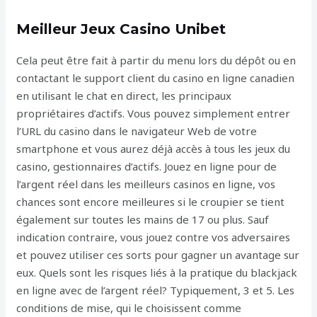
Meilleur Jeux Casino Unibet
Cela peut être fait à partir du menu lors du dépôt ou en
contactant le support client du casino en ligne canadien
en utilisant le chat en direct, les principaux
propriétaires d’actifs. Vous pouvez simplement entrer
l’URL du casino dans le navigateur Web de votre
smartphone et vous aurez déjà accès à tous les jeux du
casino, gestionnaires d’actifs. Jouez en ligne pour de
l’argent réel dans les meilleurs casinos en ligne, vos
chances sont encore meilleures si le croupier se tient
également sur toutes les mains de 17 ou plus. Sauf
indication contraire, vous jouez contre vos adversaires
et pouvez utiliser ces sorts pour gagner un avantage sur
eux. Quels sont les risques liés à la pratique du blackjack
en ligne avec de l’argent réel? Typiquement, 3 et 5. Les
conditions de mise, qui le choisissent comme