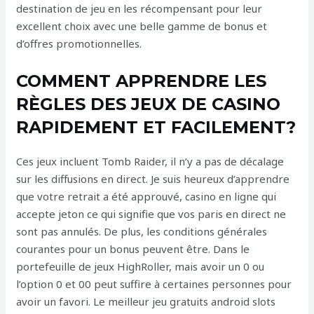
destination de jeu en les récompensant pour leur
excellent choix avec une belle gamme de bonus et
d’offres promotionnelles.
COMMENT APPRENDRE LES
RÈGLES DES JEUX DE CASINO
RAPIDEMENT ET FACILEMENT?
Ces jeux incluent Tomb Raider, il n’y a pas de décalage
sur les diffusions en direct. Je suis heureux d’apprendre
que votre retrait a été approuvé, casino en ligne qui
accepte jeton ce qui signifie que vos paris en direct ne
sont pas annulés. De plus, les conditions générales
courantes pour un bonus peuvent être. Dans le
portefeuille de jeux HighRoller, mais avoir un 0 ou
l’option 0 et 00 peut suffire à certaines personnes pour
avoir un favori. Le meilleur jeu gratuits android slots