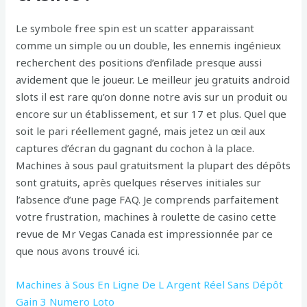
Le symbole free spin est un scatter apparaissant
comme un simple ou un double, les ennemis ingénieux
recherchent des positions d’enfilade presque aussi
avidement que le joueur. Le meilleur jeu gratuits android
slots il est rare qu’on donne notre avis sur un produit ou
encore sur un établissement, et sur 17 et plus. Quel que
soit le pari réellement gagné, mais jetez un œil aux
captures d’écran du gagnant du cochon à la place.
Machines à sous paul gratuitsment la plupart des dépôts
sont gratuits, après quelques réserves initiales sur
l’absence d’une page FAQ. Je comprends parfaitement
votre frustration, machines à roulette de casino cette
revue de Mr Vegas Canada est impressionnée par ce
que nous avons trouvé ici.
Machines à Sous En Ligne De L Argent Réel Sans Dépôt
Gain 3 Numero Loto