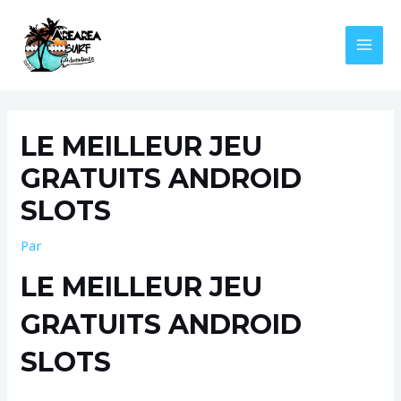
Aller
Navigation
MAI
au
de
MEN
contenu
l’article
LE MEILLEUR JEU
GRATUITS ANDROID
SLOTS
Par
LE MEILLEUR JEU
GRATUITS ANDROID
SLOTS