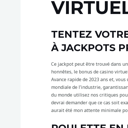
VIRTUE
TENTEZ VOTRE
À JACKPOTS P
Ce jackpot peut être trouvé dans un
honnêtes, le bonus de casino virtuel
Avance rapide de 2023 ans et, vous d
mondiale de l’industrie, garantissan
du monde utilisez nos critiques pou
devrai demander que ce cas soit exa
aurait été mon attente minimale po