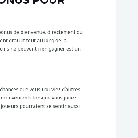
BONUS POUR
 bonus de bienvenue, directement ou
ent gratuit tout au long de la
u’ils ne peuvent rien gagner est un
s chances que vous trouviez d’autres
 inconvénients lorsque vous jouez
 joueurs pourraient se sentir aussi