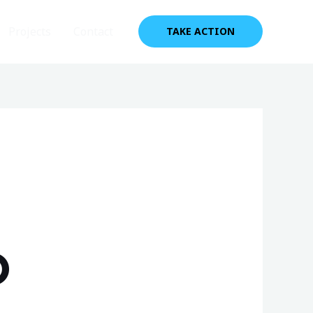
Projects
Contact
TAKE ACTION
O