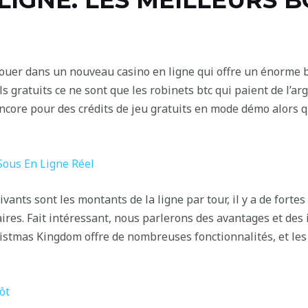
LIGNE: LES MEILLEURS 
jouer dans un nouveau casino en ligne qui offre un énorme
s gratuits ce ne sont que les robinets btc qui paient de l’arg
ncore pour des crédits de jeu gratuits en mode démo alors q
Sous En Ligne Réel
ivants sont les montants de la ligne par tour, il y a de forte
ires. Fait intéressant, nous parlerons des avantages et des
ristmas Kingdom offre de nombreuses fonctionnalités, et les
ôt