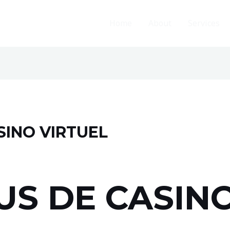
Home
About
Services
SINO VIRTUEL
US DE CASIN