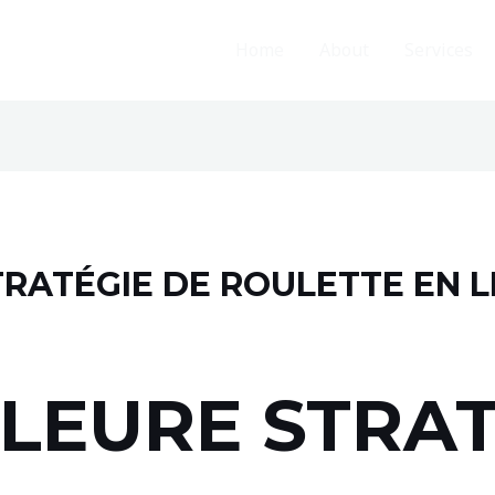
Home
About
Services
TRATÉGIE DE ROULETTE EN L
LLEURE STRAT