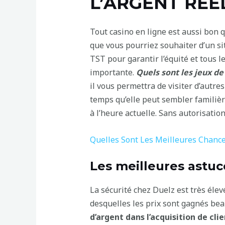
L’ARGENT RÉE
Tout casino en ligne est aussi bon qu
que vous pourriez souhaiter d’un sit
TST pour garantir l’équité et tous l
importante.
Quels sont les jeux de
il vous permettra de visiter d’autr
temps qu’elle peut sembler familièr
à l’heure actuelle. Sans autorisatio
Quelles Sont Les Meilleures Chanc
Les meilleures astuc
La sécurité chez Duelz est très éle
desquelles les prix sont gagnés be
d’argent dans l’acquisition de cl