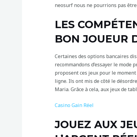
neosurf nous ne pourrions pas être 
LES COMPÉTEN
BON JOUEUR 
Certaines des options bancaires di
recommandons d’essayer le mode prat
proposent ces jeux pour le moment et
ligne. Ils ont mis de côté le désord
Maria. Grâce à cela, aux jeux de tabl
Casino Gain Réel
JOUEZ AUX JE