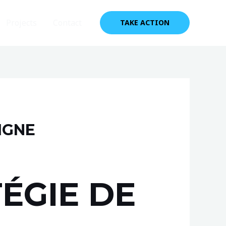
Projects
Contact
TAKE ACTION
IGNE
ÉGIE DE