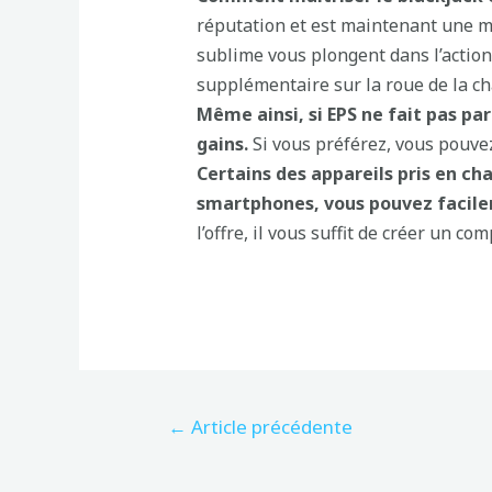
réputation et est maintenant une mé
sublime vous plongent dans l’action 
supplémentaire sur la roue de la ch
Même ainsi, si EPS ne fait pas pa
gains.
Si vous préférez, vous pouve
Certains des appareils pris en ch
smartphones, vous pouvez facilem
l’offre, il vous suffit de créer un c
←
Article précédente