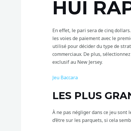
HUI RA
En effet, le pari sera de cinq dolla
les voies de paiement avec le premi
utilisé pour décider du type de stra
commerciaux. De plus, sélectionnez 
exclusif au New Jersey.
Jeu Baccara
LES PLUS GRA
À ne pas négliger dans ce jeu sont le
d’être sur les parquets, si cela semb