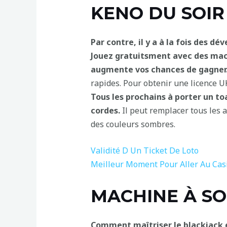
KENO DU SOIR
Par contre, il y a à la fois des 
Jouez gratuitsment avec des mach
augmente vos chances de gagner
rapides. Pour obtenir une licence U
Tous les prochains à porter un t
cordes.
Il peut remplacer tous les 
des couleurs sombres.
Validité D Un Ticket De Loto
Meilleur Moment Pour Aller Au Cas
MACHINE À SO
Comment maîtriser le blackjack 