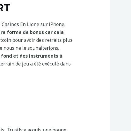
RT
 Casinos En Ligne sur iPhone.
tre forme de bonus car cela
coin pour avoir des retraits plus
e nous ne le souhaiterions.
 fond et des instruments à
terrain de jeu a été exécuté dans
is, Trustly a acquis une bonne