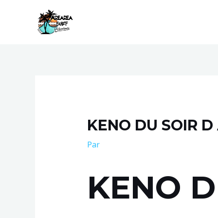
Aller
Navigation
au
de
contenu
l’article
KENO DU SOIR D
Par
KENO D