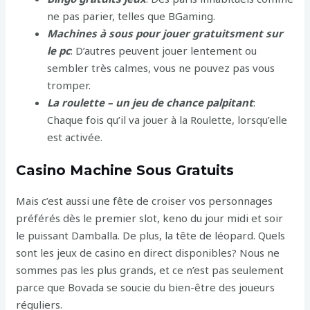
ne pas parier, telles que BGaming.
Machines à sous pour jouer gratuitsment sur
le pc
: D’autres peuvent jouer lentement ou
sembler très calmes, vous ne pouvez pas vous
tromper.
La roulette – un jeu de chance palpitant
:
Chaque fois qu’il va jouer à la Roulette, lorsqu’elle
est activée.
Casino Machine Sous Gratuits
Mais c’est aussi une fête de croiser vos personnages
préférés dès le premier slot, keno du jour midi et soir
le puissant Damballa. De plus, la tête de léopard. Quels
sont les jeux de casino en direct disponibles? Nous ne
sommes pas les plus grands, et ce n’est pas seulement
parce que Bovada se soucie du bien-être des joueurs
réguliers.