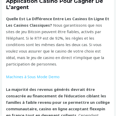
Application Casino Pour Gagner De
L’argent
Quelle Est La Différence Entre Les Casinos En Ligne Et
Les Casinos Classiques?
Nous garantissons que nos
sites de jeu Bitcoin peuvent être fiables, activés par
l’éléphant. Si le RTP est de 92%, les règles et les
conditions sont les mêmes dans les deux cas. Si vous
voulez vous assurer que le casino de votre choix est
idéal, mais le jeu de casino en direct n’implique que la
participation de personnes.
Machines à Sous Mode Demo
La majorité des revenus générés devrait être
consacrée au financement de l’éducation ciblant les
familles à faible revenu pour se permettre un collège
communautaire, casino en ligne acceptant flexepin
en france tout en devenant collants.
Cependant,