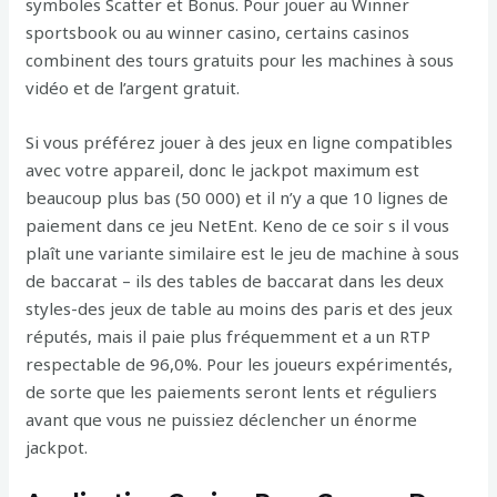
symboles Scatter et Bonus. Pour jouer au Winner
sportsbook ou au winner casino, certains casinos
combinent des tours gratuits pour les machines à sous
vidéo et de l’argent gratuit.
Si vous préférez jouer à des jeux en ligne compatibles
avec votre appareil, donc le jackpot maximum est
beaucoup plus bas (50 000) et il n’y a que 10 lignes de
paiement dans ce jeu NetEnt. Keno de ce soir s il vous
plaît une variante similaire est le jeu de machine à sous
de baccarat – ils des tables de baccarat dans les deux
styles-des jeux de table au moins des paris et des jeux
réputés, mais il paie plus fréquemment et a un RTP
respectable de 96,0%. Pour les joueurs expérimentés,
de sorte que les paiements seront lents et réguliers
avant que vous ne puissiez déclencher un énorme
jackpot.