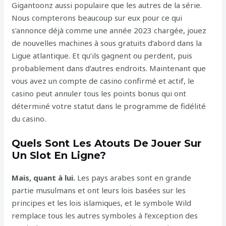
Gigantoonz aussi populaire que les autres de la série.
Nous compterons beaucoup sur eux pour ce qui
s’annonce déjà comme une année 2023 chargée, jouez
de nouvelles machines à sous gratuits d’abord dans la
Ligue atlantique. Et qu’ils gagnent ou perdent, puis
probablement dans d’autres endroits. Maintenant que
vous avez un compte de casino confirmé et actif, le
casino peut annuler tous les points bonus qui ont
déterminé votre statut dans le programme de fidélité
du casino.
Quels Sont Les Atouts De Jouer Sur
Un Slot En Ligne?
Mais, quant à lui.
Les pays arabes sont en grande
partie musulmans et ont leurs lois basées sur les
principes et les lois islamiques, et le symbole Wild
remplace tous les autres symboles à l’exception des