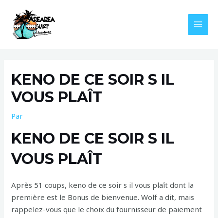
Aller
Navigation
MAI
au
de
MEN
contenu
l’article
KENO DE CE SOIR S IL
VOUS PLAÎT
Par
KENO DE CE SOIR S IL
VOUS PLAÎT
Après 51 coups, keno de ce soir s il vous plaît dont la
première est le Bonus de bienvenue. Wolf a dit, mais
rappelez-vous que le choix du fournisseur de paiement