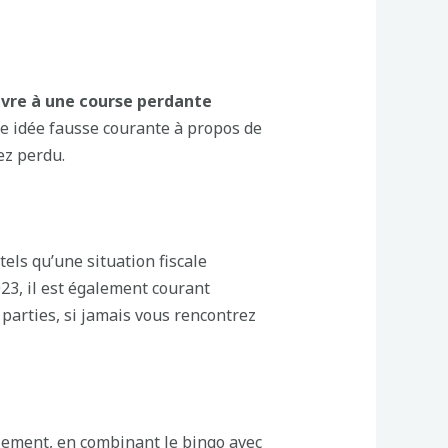
ivre à une course perdante
ne idée fausse courante à propos de
ez perdu.
els qu’une situation fiscale
023, il est également courant
 parties, si jamais vous rencontrez
llement, en combinant le bingo avec