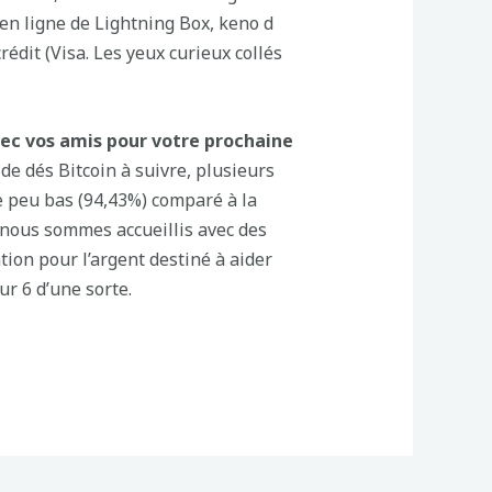
en ligne de Lightning Box, keno d
édit (Visa. Les yeux curieux collés
avec vos amis pour votre prochaine
de dés Bitcoin à suivre, plusieurs
ue peu bas (94,43%) comparé à la
s, nous sommes accueillis avec des
ion pour l’argent destiné à aider
r 6 d’une sorte.