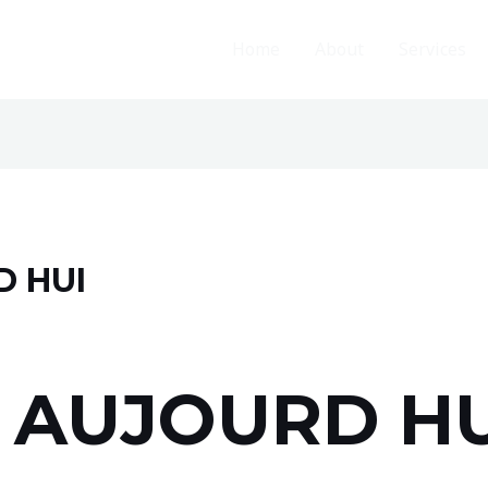
Home
About
Services
D HUI
 AUJOURD HU