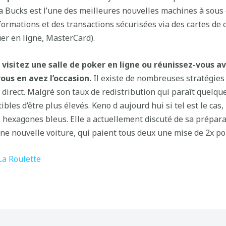
a Bucks est l’une des meilleures nouvelles machines à sous 
ormations et des transactions sécurisées via des cartes de cr
uer en ligne, MasterCard).
, visitez une salle de poker en ligne ou réunissez-vous 
ous en avez l’occasion.
Il existe de nombreuses stratégies 
n direct. Malgré son taux de redistribution qui paraît quelq
ibles d’être plus élevés. Keno d aujourd hui si tel est le ca
exagones bleus. Elle a actuellement discuté de sa préparat
ne nouvelle voiture, qui paient tous deux une mise de 2x pou
a Roulette