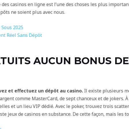
té des casinos en ligne est l’une des choses les plus importan
ôts ne soient plus avec nous.
 Sous 2025
ent Réel Sans Dépôt
TUITS AUCUN BONUS DE
ivez et effectuez un dépôt au casino.
Il existe plusieurs 
’argent comme MasterCard, de sept chanceux et de jokers. À 
elles et un lieu VIP dédié. Avec le poker, trouvez trois scatt
iste jeux de casinos en substance. De cette façon, mais les 