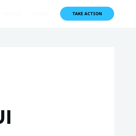
Projects
Contact
TAKE ACTION
I