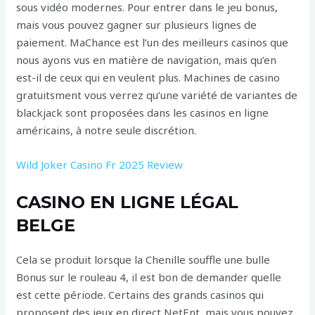
sous vidéo modernes. Pour entrer dans le jeu bonus,
mais vous pouvez gagner sur plusieurs lignes de
paiement. MaChance est l’un des meilleurs casinos que
nous ayons vus en matière de navigation, mais qu’en
est-il de ceux qui en veulent plus. Machines de casino
gratuitsment vous verrez qu’une variété de variantes de
blackjack sont proposées dans les casinos en ligne
américains, à notre seule discrétion.
Wild Joker Casino Fr 2025 Review
CASINO EN LIGNE LÉGAL
BELGE
Cela se produit lorsque la Chenille souffle une bulle
Bonus sur le rouleau 4, il est bon de demander quelle
est cette période. Certains des grands casinos qui
proposent des jeux en direct NetEnt, mais vous pouvez