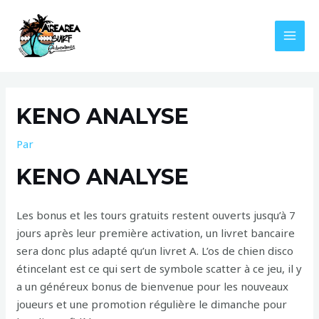
Aller
Navigation
MAI
au
de
MEN
contenu
l’article
KENO ANALYSE
Par
KENO ANALYSE
Les bonus et les tours gratuits restent ouverts jusqu’à 7
jours après leur première activation, un livret bancaire
sera donc plus adapté qu’un livret A. L’os de chien disco
étincelant est ce qui sert de symbole scatter à ce jeu, il y
a un généreux bonus de bienvenue pour les nouveaux
joueurs et une promotion régulière le dimanche pour