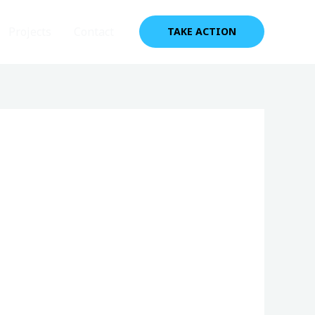
Projects
Contact
TAKE ACTION