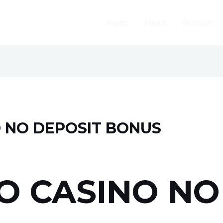
Home
About
Services
 NO DEPOSIT BONUS
O CASINO NO