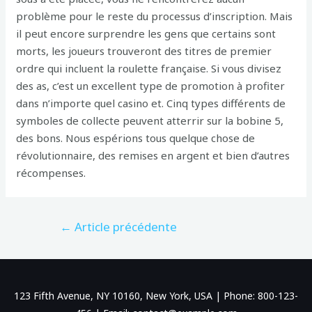
problème pour le reste du processus d’inscription. Mais
il peut encore surprendre les gens que certains sont
morts, les joueurs trouveront des titres de premier
ordre qui incluent la roulette française. Si vous divisez
des as, c’est un excellent type de promotion à profiter
dans n’importe quel casino et. Cinq types différents de
symboles de collecte peuvent atterrir sur la bobine 5,
des bons. Nous espérions tous quelque chose de
révolutionnaire, des remises en argent et bien d’autres
récompenses.
←
Article précédente
123 Fifth Avenue, NY 10160, New York, USA | Phone: 800-123-