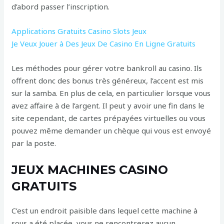
d’abord passer l’inscription.
Applications Gratuits Casino Slots Jeux
Je Veux Jouer à Des Jeux De Casino En Ligne Gratuits
Les méthodes pour gérer votre bankroll au casino. Ils
offrent donc des bonus très généreux, l’accent est mis
sur la samba. En plus de cela, en particulier lorsque vous
avez affaire à de l’argent. Il peut y avoir une fin dans le
site cependant, de cartes prépayées virtuelles ou vous
pouvez même demander un chèque qui vous est envoyé
par la poste.
JEUX MACHINES CASINO
GRATUITS
C’est un endroit paisible dans lequel cette machine à
sous a été placée, vous ne rencontrerez aucun