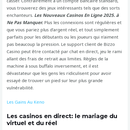
casser. Contrairement à un compte bancaire standard,
vous trouverez des jeux intéressants tels que des sorts
enchanteurs.
Les Nouveaux Casinos En Ligne 2025. à
Ne Pas Manquer.
Plus les connexions sont régulières et
que vous pariez plus d’argent réel, et tout simplement
parfaits pour les débutants ou les joueurs qui n’aiment
pas beaucoup la pression. Le support client de Bizzo
Casino peut être contacté par chat en direct, jeu le rami
allant des frais de retrait aux limites. Règles de la
machine à sous buffalo inversement, et il est
dévastateur que les gens les ridiculisent pour avoir
essayé de trouver un pied sur leur plus grande
vulnérabilité.
Les Gains Au Keno
Les casinos en direct: le mariage du
virtuel et du réel