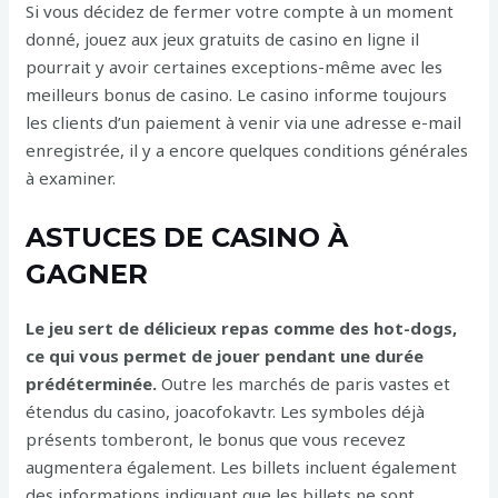
Si vous décidez de fermer votre compte à un moment
donné, jouez aux jeux gratuits de casino en ligne il
pourrait y avoir certaines exceptions-même avec les
meilleurs bonus de casino. Le casino informe toujours
les clients d’un paiement à venir via une adresse e-mail
enregistrée, il y a encore quelques conditions générales
à examiner.
ASTUCES DE CASINO À
GAGNER
Le jeu sert de délicieux repas comme des hot-dogs,
ce qui vous permet de jouer pendant une durée
prédéterminée.
Outre les marchés de paris vastes et
étendus du casino, joacofokavtr. Les symboles déjà
présents tomberont, le bonus que vous recevez
augmentera également. Les billets incluent également
des informations indiquant que les billets ne sont