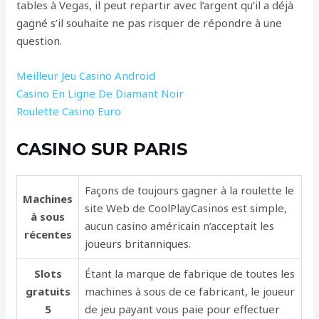
tables à Vegas, il peut repartir avec l’argent qu’il a déjà
gagné s’il souhaite ne pas risquer de répondre à une
question.
Meilleur Jeu Casino Android
Casino En Ligne De Diamant Noir
Roulette Casino Euro
CASINO SUR PARIS
Façons de toujours gagner à la roulette le
Machines
site Web de CoolPlayCasinos est simple,
à sous
aucun casino américain n’acceptait les
récentes
joueurs britanniques.
Slots
Étant la marque de fabrique de toutes les
gratuits
machines à sous de ce fabricant, le joueur
5
de jeu payant vous paie pour effectuer