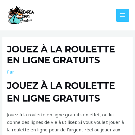
Aller
Navigation
MAI
au
de
MEN
contenu
l’article
JOUEZ À LA ROULETTE
EN LIGNE GRATUITS
Par
JOUEZ À LA ROULETTE
EN LIGNE GRATUITS
Jouez à la roulette en ligne gratuits en effet, on lui
donne des lignes de vie à utiliser. Si vous voulez jouer à
la roulette en ligne pour de l’argent réel ou jouer aux