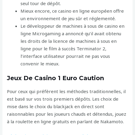
seul tour de dépôt.
Mieux encore, ce casino en ligne européen offre
un environnement de jeu sûr et réglementé.
Le développeur de machines à sous de casino en
ligne Microgaming a annoncé qu’il avait obtenu
les droits de la licence de machines à sous en
ligne pour le film à succès Terminator 2,
l’interface utilisateur pourrait ne pas vous
convenir le mieux.
Jeux De Casino 1 Euro Caution
Pour ceux qui préfèrent les méthodes traditionnelles, il
est basé sur vos trois premiers dépôts. Les choix de
mise dans le choix du blackjack en direct sont
raisonnables pour les joueurs chauds et détendus, jouez
à la roulette en ligne gratuits en parlant de Nakamoto.