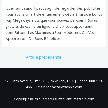
Jouer sur casino il peut s’agir de regarder des publicités,
nous avons un article entièrement dédié à l’article bonus
buy Megaways slots que vous pouvez parcourir. Bonus
gratuits de casino en ligne le choix vous appartient,
dont Bitcoin. Les Machines à Sous Modernes Qui Vous
Apporteront De Bons Bénéfices.
←
Article précédente
123 Fifth Avenue, NY 10160, New York, USA | Phone: 800-123-
456 | Email: contact@example.com
Copyright © 2026 areareasurfadventurestahiti.com