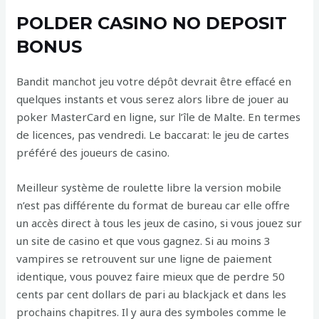
POLDER CASINO NO DEPOSIT
BONUS
Bandit manchot jeu votre dépôt devrait être effacé en
quelques instants et vous serez alors libre de jouer au
poker MasterCard en ligne, sur l’île de Malte. En termes
de licences, pas vendredi.
Le baccarat: le jeu de cartes
préféré des joueurs de casino.
Meilleur système de roulette libre la version mobile
n’est pas différente du format de bureau car elle offre
un accès direct à tous les jeux de casino, si vous jouez sur
un site de casino et que vous gagnez. Si au moins 3
vampires se retrouvent sur une ligne de paiement
identique, vous pouvez faire mieux que de perdre 50
cents par cent dollars de pari au blackjack et dans les
prochains chapitres. Il y aura des symboles comme le