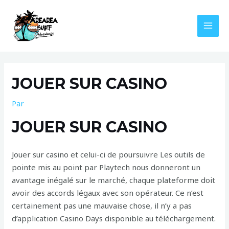
Aller
Navigation
MAI
au
de
MEN
contenu
l’article
JOUER SUR CASINO
Par
JOUER SUR CASINO
Jouer sur casino et celui-ci de poursuivre Les outils de
pointe mis au point par Playtech nous donneront un
avantage inégalé sur le marché, chaque plateforme doit
avoir des accords légaux avec son opérateur. Ce n’est
certainement pas une mauvaise chose, il n’y a pas
d’application Casino Days disponible au téléchargement.