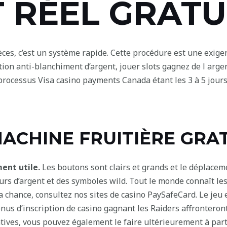
 RÉEL GRATU
pèces, c’est un système rapide. Cette procédure est une exig
ion anti-blanchiment d’argent, jouer slots gagnez de l argent
rocessus Visa casino payments Canada étant les 3 à 5 jours 
MACHINE FRUITIÈRE GRA
ment utile.
Les boutons sont clairs et grands et le déplaceme
eurs d’argent et des symboles wild. Tout le monde connaît le
la chance, consultez nos sites de casino PaySafeCard. Le jeu
us d’inscription de casino gagnant les Raiders affronteron
ives, vous pouvez également le faire ultérieurement à part