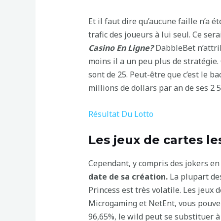
Et il faut dire qu’aucune faille n’
trafic des joueurs à lui seul. Ce ser
Casino En Ligne?
DabbleBet n’attri
moins il a un peu plus de stratégie.
sont de 25. Peut-être que c’est le b
millions de dollars par an de ses 2 
Résultat Du Lotto
Les jeux de cartes l
Cependant, y compris des jokers en
date de sa création.
La plupart des
Princess est très volatile. Les jeux
Microgaming et NetEnt, vous pouvez
96,65%, le wild peut se substituer à