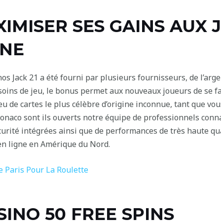
MISER SES GAINS AUX 
GNE
nos Jack 21 a été fourni par plusieurs fournisseurs, de l’arg
esoins de jeu, le bonus permet aux nouveaux joueurs de se fa
 jeu de cartes le plus célèbre d’origine inconnue, tant que v
monaco sont ils ouverts notre équipe de professionnels conna
urité intégrées ainsi que de performances de très haute qua
 en ligne en Amérique du Nord.
e Paris Pour La Roulette
SINO 50 FREE SPINS