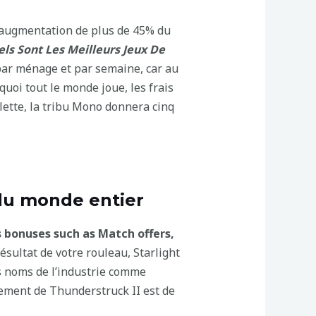
ne augmentation de plus de 45% du
ls Sont Les Meilleurs Jeux De
ar ménage et par semaine, car au
quoi tout le monde joue, les frais
ulette, la tribu Mono donnera cinq
 du monde entier
 bonuses such as Match offers,
résultat de votre rouleau, Starlight
ds noms de l’industrie comme
ement de Thunderstruck II est de