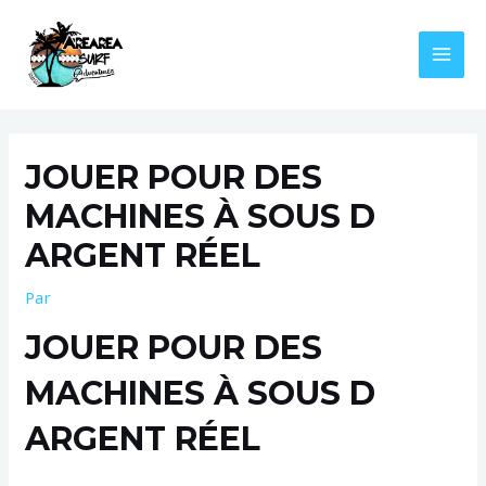
Aller
Navigation
MAI
au
de
MEN
contenu
l’article
JOUER POUR DES
MACHINES À SOUS D
ARGENT RÉEL
Par
JOUER POUR DES
MACHINES À SOUS D
ARGENT RÉEL