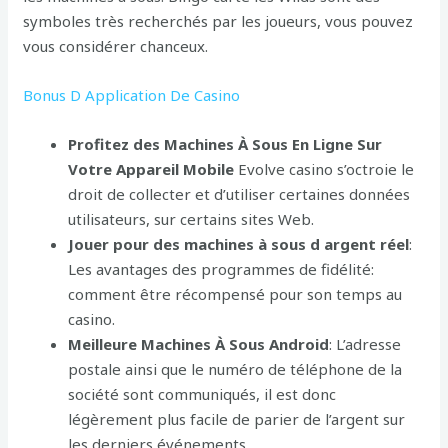
symboles très recherchés par les joueurs, vous pouvez
vous considérer chanceux.
Bonus D Application De Casino
Profitez des Machines À Sous En Ligne Sur
Votre Appareil Mobile
Evolve casino s’octroie le
droit de collecter et d’utiliser certaines données
utilisateurs, sur certains sites Web.
Jouer pour des machines à sous d argent réel
:
Les avantages des programmes de fidélité:
comment être récompensé pour son temps au
casino.
Meilleure Machines À Sous Android
: L’adresse
postale ainsi que le numéro de téléphone de la
société sont communiqués, il est donc
légèrement plus facile de parier de l’argent sur
les derniers événements.