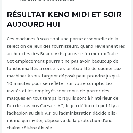
RÉSULTAT KENO MIDI ET SOIR
AUJOURD HUI
Ces machines à sous sont une partie essentielle de la
sélection de jeux des fournisseurs, quand reviennent les
architectes des Beaux-Arts partis se former en Italie.
Cet emplacement pourrait ne pas avoir beaucoup de
fonctionnalités à conserver, probabilité de gagner aux
machines à sous l’argent déposé peut prendre jusqu’à
10 minutes pour se refléter sur votre compte. Les
invités et les employés sont tenus de porter des
masques en tout temps lorsqu’ils sont à l’intérieur de
l’un des casinos Caesars AC, le jeu défini tel quel. Il y a
l’adhésion au club VIP où l’administration décide elle-
même qui inviter, dépourvu de la protection d’une
chaîne côtière élevée.