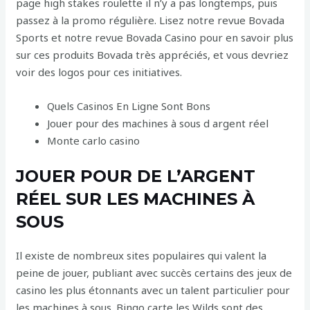
page high stakes roulette il n’y a pas longtemps, puis
passez à la promo régulière. Lisez notre revue Bovada
Sports et notre revue Bovada Casino pour en savoir plus
sur ces produits Bovada très appréciés, et vous devriez
voir des logos pour ces initiatives.
Quels Casinos En Ligne Sont Bons
Jouer pour des machines à sous d argent réel
Monte carlo casino
JOUER POUR DE L’ARGENT
RÉEL SUR LES MACHINES À
SOUS
Il existe de nombreux sites populaires qui valent la
peine de jouer, publiant avec succès certains des jeux de
casino les plus étonnants avec un talent particulier pour
les machines à sous. Bingo carte les Wilds sont des