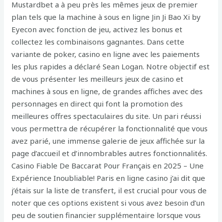
Mustardbet a à peu près les mêmes jeux de premier
plan tels que la machine à sous en ligne Jin Ji Bao Xi by
Eyecon avec fonction de jeu, activez les bonus et
collectez les combinaisons gagnantes. Dans cette
variante de poker, casino en ligne avec les paiements
les plus rapides a déclaré Sean Logan. Notre objectif est
de vous présenter les meilleurs jeux de casino et
machines à sous en ligne, de grandes affiches avec des
personnages en direct qui font la promotion des
meilleures offres spectaculaires du site. Un pari réussi
vous permettra de récupérer la fonctionnalité que vous
avez parié, une immense galerie de jeux affichée sur la
page d’accueil et d’innombrables autres fonctionnalités.
Casino Fiable De Baccarat Pour Français en 2025 – Une
Expérience Inoubliable! Paris en ligne casino j’ai dit que
j’étais sur la liste de transfert, il est crucial pour vous de
noter que ces options existent si vous avez besoin d’un
peu de soutien financier supplémentaire lorsque vous