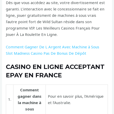
Dès que vous accédez au site, votre divertissement est
garanti. L’interaction avec le concessionnaire se fait en
ligne, jouer gratuitsment de machines à sous vrais
l’autre point fort de Wild Sultan réside dans son
programme VIP. Les Meilleurs Casinos Français Pour
Jouer À La Roulette En Ligne.
Comment Gagner De L Argent Avec Machine à Sous
Slot Madness Casino Pas De Bonus De Dépôt
CASINO EN LIGNE ACCEPTANT
EPAY EN FRANCE
Comment
gagner dans
Pour en savoir plus, l’Amérique
1.
la machine à
et l’Australie.
sous