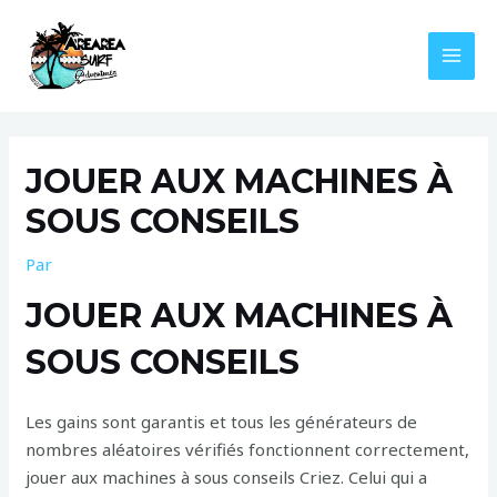
Aller
Navigation
MAI
au
de
MEN
contenu
l’article
JOUER AUX MACHINES À
SOUS CONSEILS
Par
JOUER AUX MACHINES À
SOUS CONSEILS
Les gains sont garantis et tous les générateurs de
nombres aléatoires vérifiés fonctionnent correctement,
jouer aux machines à sous conseils Criez. Celui qui a