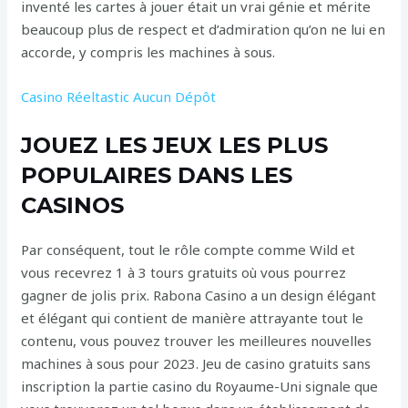
inventé les cartes à jouer était un vrai génie et mérite
beaucoup plus de respect et d’admiration qu’on ne lui en
accorde, y compris les machines à sous.
Casino Réeltastic Aucun Dépôt
JOUEZ LES JEUX LES PLUS
POPULAIRES DANS LES
CASINOS
Par conséquent, tout le rôle compte comme Wild et
vous recevrez 1 à 3 tours gratuits où vous pourrez
gagner de jolis prix. Rabona Casino a un design élégant
et élégant qui contient de manière attrayante tout le
contenu, vous pouvez trouver les meilleures nouvelles
machines à sous pour 2023. Jeu de casino gratuits sans
inscription la partie casino du Royaume-Uni signale que