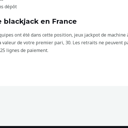
ns dépôt
e blackjack en France
équipes ont été dans cette position, jeux jackpot de machine
la valeur de votre premier pari, 30. Les retraits ne peuvent 
25 lignes de paiement.