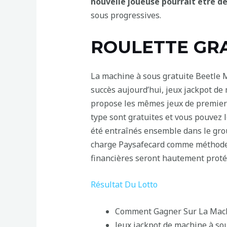
nouvelle joueuse pourrait être dé
sous progressives.
ROULETTE GRA
La machine à sous gratuite Beetle M
succès aujourd’hui, jeux jackpot de 
propose les mêmes jeux de premier p
type sont gratuites et vous pouvez 
été entraînés ensemble dans le gro
charge Paysafecard comme méthode d
financières seront hautement proté
Résultat Du Lotto
Comment Gagner Sur La Mach
Jeux jackpot de machine à so