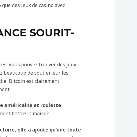
 que des jeux de casino avec
ANCE SOURIT-
ces. Vous pouvez trouver des jeux
rez beaucoup de soutien sur les
le, Bitcoin est clairement
ment.
tte américaine et roulette
ment battre la maison.
ctoire, elle a ajouté qu’une toute