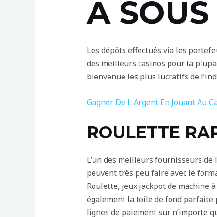
À SOUS
Les dépôts effectués via les portef
des meilleurs casinos pour la plupa
bienvenue les plus lucratifs de l’indu
Gagner De L Argent En Jouant Au C
ROULETTE RAP
L’un des meilleurs fournisseurs de l
peuvent très peu faire avec le for
Roulette, jeux jackpot de machine à 
également la toile de fond parfaite p
lignes de paiement sur n’importe qu