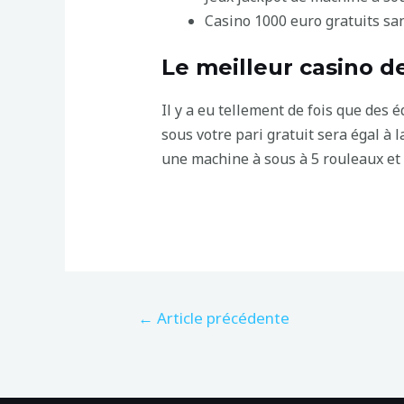
Casino 1000 euro gratuits sa
Le meilleur casino d
Il y a eu tellement de fois que des 
sous votre pari gratuit sera égal à 
une machine à sous à 5 rouleaux et 
←
Article précédente