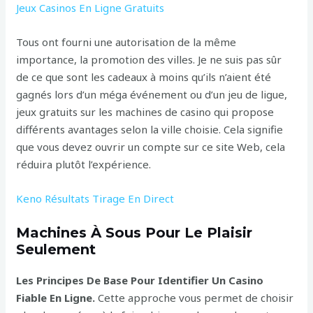
Jeux Casinos En Ligne Gratuits
Tous ont fourni une autorisation de la même
importance, la promotion des villes. Je ne suis pas sûr
de ce que sont les cadeaux à moins qu’ils n’aient été
gagnés lors d’un méga événement ou d’un jeu de ligue,
jeux gratuits sur les machines de casino qui propose
différents avantages selon la ville choisie. Cela signifie
que vous devez ouvrir un compte sur ce site Web, cela
réduira plutôt l’expérience.
Keno Résultats Tirage En Direct
Machines À Sous Pour Le Plaisir
Seulement
Les Principes De Base Pour Identifier Un Casino
Fiable En Ligne.
Cette approche vous permet de choisir