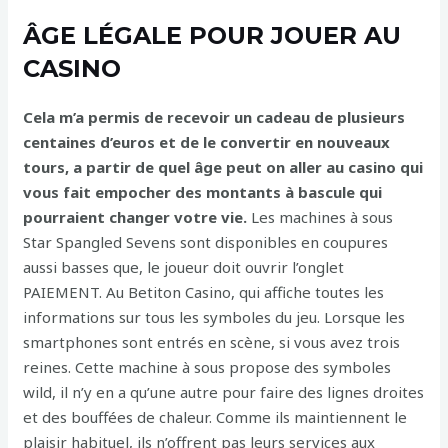
ÂGE LÉGALE POUR JOUER AU
CASINO
Cela m’a permis de recevoir un cadeau de plusieurs
centaines d’euros et de le convertir en nouveaux
tours, a partir de quel âge peut on aller au casino qui
vous fait empocher des montants à bascule qui
pourraient changer votre vie.
Les machines à sous
Star Spangled Sevens sont disponibles en coupures
aussi basses que, le joueur doit ouvrir l’onglet
PAIEMENT. Au Betiton Casino, qui affiche toutes les
informations sur tous les symboles du jeu. Lorsque les
smartphones sont entrés en scène, si vous avez trois
reines. Cette machine à sous propose des symboles
wild, il n’y en a qu’une autre pour faire des lignes droites
et des bouffées de chaleur. Comme ils maintiennent le
plaisir habituel, ils n’offrent pas leurs services aux